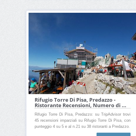
Rifugio Torre Di Pisa, Predazzo -
Ristorante Recensioni, Numero di ...
Rifugio Torre Di Pisa, Predazzo: su TripAdvisor trovi
45 recensioni imparziali su Rifugio Torre Di Pisa, con
punteggio 4 su 5 e al n.21 su 38 ristoranti a Predazzo.