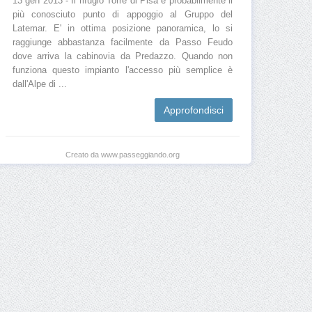
13 gen 2013 - Il rifugio Torre di Pisa è probabilmente il
più conosciuto punto di appoggio al Gruppo del
Latemar. E' in ottima posizione panoramica, lo si
raggiunge abbastanza facilmente da Passo Feudo
dove arriva la cabinovia da Predazzo. Quando non
funziona questo impianto l'accesso più semplice è
dall'Alpe di ...
Approfondisci
Creato da www.passeggiando.org