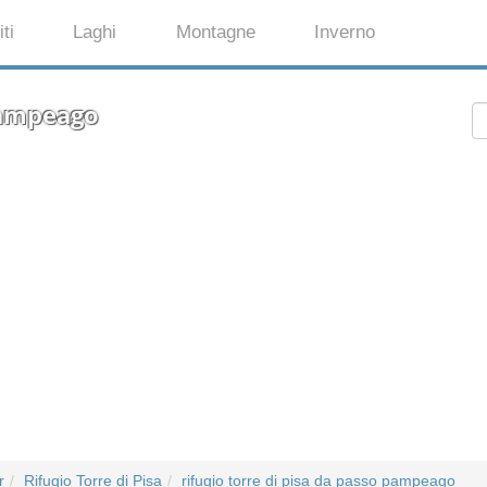
ti
Laghi
Montagne
Inverno
 pampeago
r
Rifugio Torre di Pisa
rifugio torre di pisa da passo pampeago