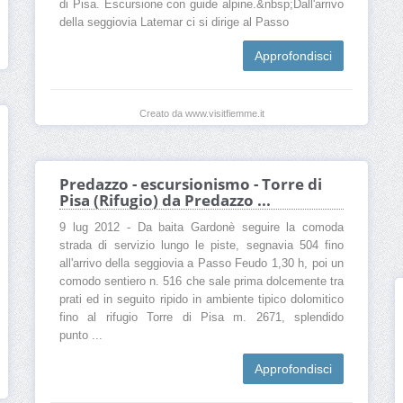
di Pisa. Escursione con guide alpine.&nbsp;Dall'arrivo
della seggiovia Latemar ci si dirige al Passo
Approfondisci
Creato da www.visitfiemme.it
Predazzo - escursionismo - Torre di
Pisa (Rifugio) da Predazzo ...
9 lug 2012 - Da baita Gardonè seguire la comoda
strada di servizio lungo le piste, segnavia 504 fino
all'arrivo della seggiovia a Passo Feudo 1,30 h, poi un
comodo sentiero n. 516 che sale prima dolcemente tra
prati ed in seguito ripido in ambiente tipico dolomitico
fino al rifugio Torre di Pisa m. 2671, splendido
punto ...
Approfondisci