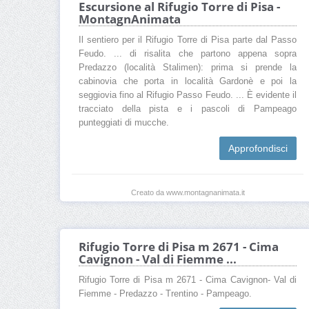
Escursione al Rifugio Torre di Pisa -
MontagnAnimata
Il sentiero per il Rifugio Torre di Pisa parte dal Passo
Feudo. ... di risalita che partono appena sopra
Predazzo (località Stalimen): prima si prende la
cabinovia che porta in località Gardonè e poi la
seggiovia fino al Rifugio Passo Feudo. ... È evidente il
tracciato della pista e i pascoli di Pampeago
punteggiati di mucche.
Approfondisci
Creato da www.montagnanimata.it
Rifugio Torre di Pisa m 2671 - Cima
Cavignon - Val di Fiemme ...
Rifugio Torre di Pisa m 2671 - Cima Cavignon- Val di
Fiemme - Predazzo - Trentino - Pampeago.