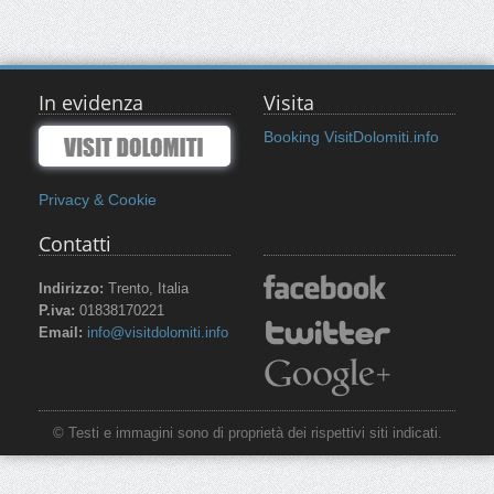
In evidenza
Visita
Booking VisitDolomiti.info
Privacy & Cookie
Contatti
Indirizzo:
Trento, Italia
P.iva:
01838170221
Email:
info@visitdolomiti.info
© Testi e immagini sono di proprietà dei rispettivi siti indicati.