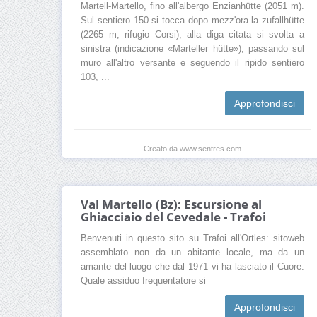
Martell-Martello, fino all'albergo Enzianhütte (2051 m).
Sul sentiero 150 si tocca dopo mezz'ora la zufallhütte
(2265 m, rifugio Corsi); alla diga citata si svolta a
sinistra (indicazione «Marteller hütte»); passando sul
muro all'altro versante e seguendo il ripido sentiero
103, ...
Approfondisci
Creato da www.sentres.com
Val Martello (Bz): Escursione al
Ghiacciaio del Cevedale - Trafoi
Benvenuti in questo sito su Trafoi all'Ortles: sitoweb
assemblato non da un abitante locale, ma da un
amante del luogo che dal 1971 vi ha lasciato il Cuore.
Quale assiduo frequentatore si
Approfondisci