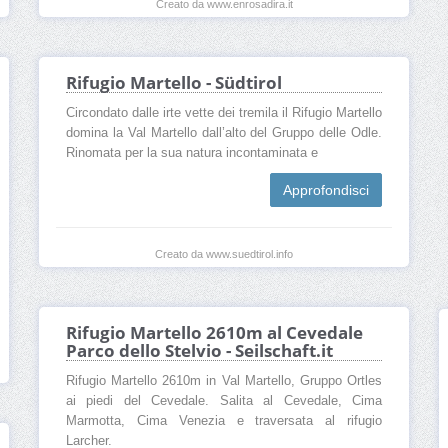
Creato da www.enrosadira.it
Rifugio Martello - Südtirol
Circondato dalle irte vette dei tremila il Rifugio Martello
domina la Val Martello dall’alto del Gruppo delle Odle.
Rinomata per la sua natura incontaminata e
Approfondisci
Creato da www.suedtirol.info
Rifugio Martello 2610m al Cevedale
Parco dello Stelvio - Seilschaft.it
Rifugio Martello 2610m in Val Martello, Gruppo Ortles
ai piedi del Cevedale. Salita al Cevedale, Cima
Marmotta, Cima Venezia e traversata al rifugio
Larcher.