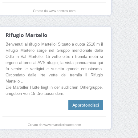
Creato da www.sentres.com
Rifugio Martello
Benvenuti al rifugio Martello! Situato a quota 2610 m il
Rifugio Martello sorge nel Gruppo meridionale delle
Odle in Val Martello. 15 vette oltre i tremila metri si
ergono attorno al AVS-rifugio; la vista panoramica qui
fa venire le vertigini e suscita grande entusiasmo.
Circondato dalle irte vette dei tremila il Rifugio
Martello ...
Die Marteller Hütte liegt in der südlichen Ortlergruppe,
umgeben von 15 Dreitausendern.
Approfondisci
Creato da www.martellerhuette.com