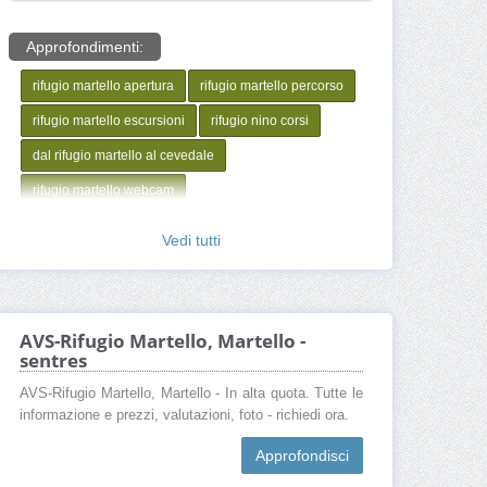
Approfondimenti:
rifugio martello apertura
rifugio martello percorso
rifugio martello escursioni
rifugio nino corsi
dal rifugio martello al cevedale
rifugio martello webcam
rifugio martello martello bz
Vedi tutti
rifugio martello come arrivare
AVS-Rifugio Martello, Martello -
sentres
AVS-Rifugio Martello, Martello - In alta quota. Tutte le
informazione e prezzi, valutazioni, foto - richiedi ora.
Approfondisci