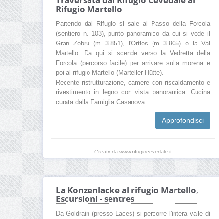
Traversata dal Rifugio Cevedale al
Rifugio Martello
Partendo dal Rifugio si sale al Passo della Forcola
(sentiero n. 103), punto panoramico da cui si vede il
Gran Zebrù (m 3.851), l'Ortles (m 3.905) e la Val
Martello. Da qui si scende verso la Vedretta della
Forcola (percorso facile) per arrivare sulla morena e
poi al rifugio Martello (Marteller Hütte).
Recente ristrutturazione, camere con riscaldamento e
rivestimento in legno con vista panoramica. Cucina
curata dalla Famiglia Casanova.
Approfondisci
Creato da www.rifugiocevedale.it
La Konzenlacke al rifugio Martello,
Escursioni - sentres
Da Goldrain (presso Laces) si percorre l'intera valle di