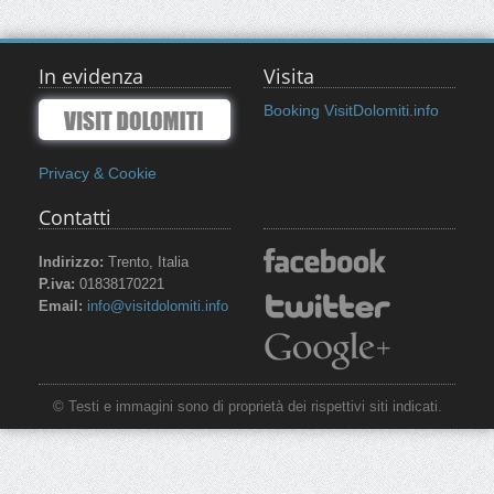
In evidenza
Visita
Booking VisitDolomiti.info
Privacy & Cookie
Contatti
Indirizzo:
Trento, Italia
P.iva:
01838170221
Email:
info@visitdolomiti.info
© Testi e immagini sono di proprietà dei rispettivi siti indicati.