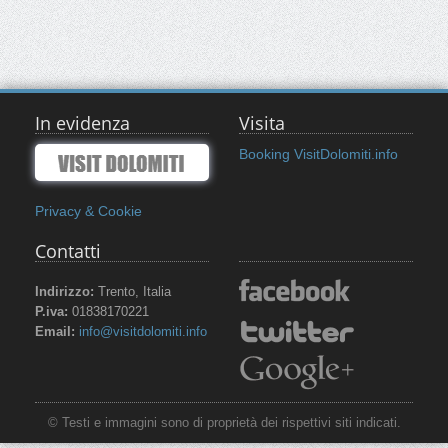
In evidenza
Visita
Booking VisitDolomiti.info
Privacy & Cookie
Contatti
Indirizzo:
Trento, Italia
P.iva:
01838170221
Email:
info@visitdolomiti.info
© Testi e immagini sono di proprietà dei rispettivi siti indicati.