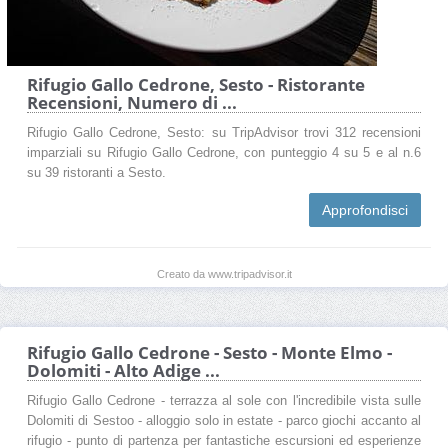
Rifugio Gallo Cedrone, Sesto - Ristorante
Recensioni, Numero di ...
Rifugio Gallo Cedrone, Sesto: su TripAdvisor trovi 312 recensioni
imparziali su Rifugio Gallo Cedrone, con punteggio 4 su 5 e al n.6
su 39 ristoranti a Sesto.
Approfondisci
Creato da www.tripadvisor.it
Rifugio Gallo Cedrone - Sesto - Monte Elmo -
Dolomiti - Alto Adige ...
Rifugio Gallo Cedrone - terrazza al sole con l'incredibile vista sulle
Dolomiti di Sestoo - alloggio solo in estate - parco giochi accanto al
rifugio - punto di partenza per fantastiche escursioni ed esperienze