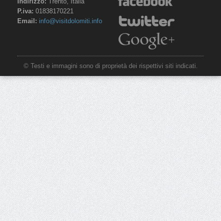
Indirizzo:
Trento, Italia
P.iva:
01838170221
Email:
info@visitdolomiti.info
© Testi e immagini sono di proprietà dei rispettivi siti indicati.