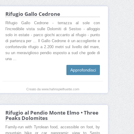
Rifugio Gallo Cedrone
Rifugio Gallo Cedrone - terrazza al sole con
l'incredibile vista sulle Dolomiti di Sestoo - alloggio
solo in estate - parco giochi accanto al rifugio - punto
di partenza per ... Il Gallo Cedrone è un accogliente e
confortevole rifugio a 2.200 metri sul livello del mare,
su un meraviglioso pendio esposto a sud che gode di
una ...
Approfondisci
Creato da www.hahnspielhuette.com
Rifugio al Pendio Monte Elmo • Three
Peaks Dolomites
Family-run with Tyrolean food, accessible on foot, by
mountain bike or car, panoramic view to Sesto