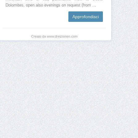
Dolomites, open also evenings on request (from ...
Approfondisci
Creato da www.dreizinnen.com