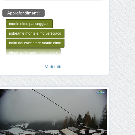
Approfondimenti:
monte elmo passeggiate
ristorante monte elmo versciaco
baita del cacciatore monte elmo
rifugio gallo cedrone sesto bz
ristorante panoramico monte elmo
Vedi tutti