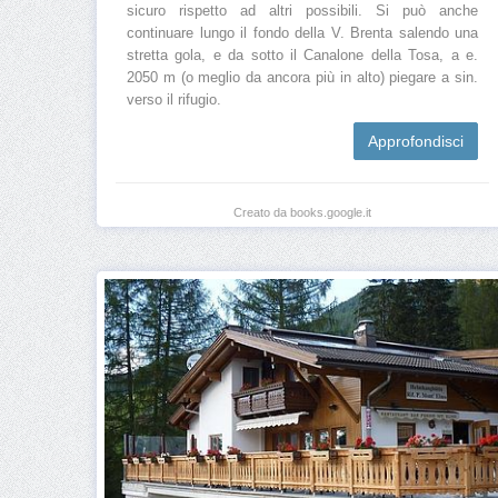
sicuro rispetto ad altri possibili. Si può anche
continuare lungo il fondo della V. Brenta salendo una
stretta gola, e da sotto il Canalone della Tosa, a e.
2050 m (o meglio da ancora più in alto) piegare a sin.
verso il rifugio.
Approfondisci
Creato da books.google.it