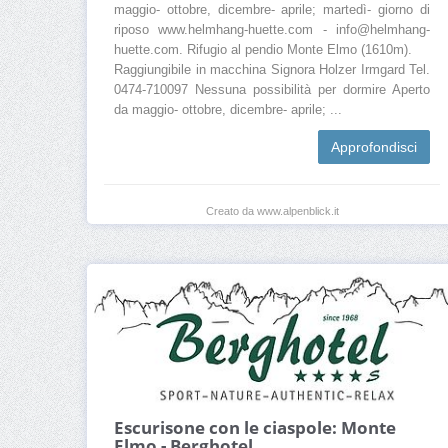
maggio- ottobre, dicembre- aprile; martedì- giorno di
riposo www.helmhang-huette.com - info@helmhang-
huette.com. Rifugio al pendio Monte Elmo (1610m).
Raggiungibile in macchina Signora Holzer Irmgard Tel.
0474-710097 Nessuna possibilità per dormire Aperto
da maggio- ottobre, dicembre- aprile; ...
Approfondisci
Creato da www.alpenblick.it
Escurisone con le ciaspole: Monte
Elmo - Berghotel