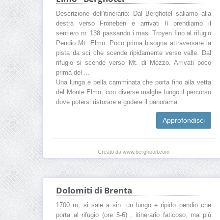
Descrizione dell'itinerario: Dal Berghotel saliamo alla
destra verso Froneben e arrivati lì prendiamo il
sentiero nr. 138 passando i masi Troyen fino al rifugio
Pendio Mt. Elmo. Poco prima bisogna attraversare la
pista da sci che scende ripidamente verso valle. Dal
rifugio si scende verso Mt. di Mezzo. Arrivati poco
prima del ...
Una lunga e bella camminata che porta fino alla vetta
del Monte Elmo, con diverse malghe lungo il percorso
dove potersi ristorare e godere il panorama
Approfondisci
Creato da www.berghotel.com
Dolomiti di Brenta
1700 m, si sale a sin. un lungo e ripido pendio che
porta al rifugio (ore 5-6) ; itinerario faticoso, ma più