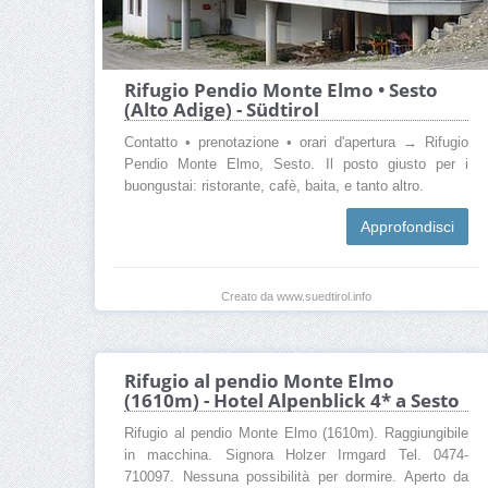
Rifugio Pendio Monte Elmo • Sesto
(Alto Adige) - Südtirol
Contatto • prenotazione • orari d'apertura → Rifugio
Pendio Monte Elmo, Sesto. Il posto giusto per i
buongustai: ristorante, cafè, baita, e tanto altro.
Approfondisci
Creato da www.suedtirol.info
Rifugio al pendio Monte Elmo
(1610m) - Hotel Alpenblick 4* a Sesto
Rifugio al pendio Monte Elmo (1610m). Raggiungibile
in macchina. Signora Holzer Irmgard Tel. 0474-
710097. Nessuna possibilità per dormire. Aperto da