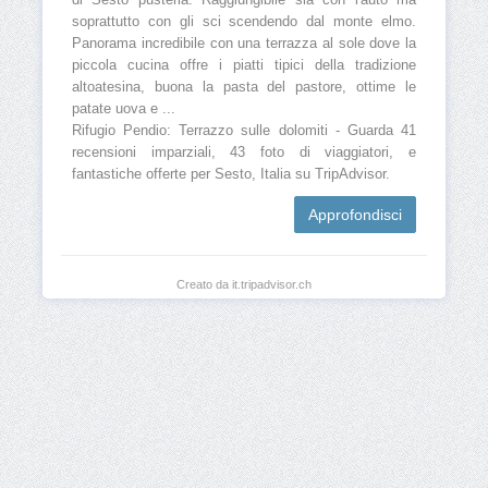
di Sesto pusteria. Raggiungibile sia con l'auto ma
soprattutto con gli sci scendendo dal monte elmo.
Panorama incredibile con una terrazza al sole dove la
piccola cucina offre i piatti tipici della tradizione
altoatesina, buona la pasta del pastore, ottime le
patate uova e ...
Rifugio Pendio: Terrazzo sulle dolomiti - Guarda 41
recensioni imparziali, 43 foto di viaggiatori, e
fantastiche offerte per Sesto, Italia su TripAdvisor.
Approfondisci
Creato da it.tripadvisor.ch