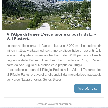
All'Alpe di Fanes L'escursione ci porta dal… -
Val Pusteria
La meravigliosa area di Fanes, situata a 2.000 m di altitudine, da
millenni attrae visitatori ed ispira meravigliose fiabe e racconti. È lo
scenario al quale si ispirò anche Karl Felix Wolff per raccogliere le
Leggende delle Dolomiti. L'autobus che ci porterà al Rifugio Pederü
parte da San Vigilio di Marebbe ed è proprio dal rifugio ...
L’escursione ci porta dal Rifugio Pederü nella Valle di Tamores fino
al Rifugio Fanes e Lavarella, circondati dal meraviglioso paesaggio
del Parco Naturale Fanes-Senes-Braies.
Approfondisci
Creato da www.val-pusteria.net