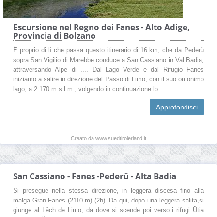
Escursione nel Regno dei Fanes - Alto Adige,
Provincia di Bolzano
È proprio di lì che passa questo itinerario di 16 km, che da Pederù
sopra San Vigilio di Marebbe conduce a San Cassiano in Val Badia,
attraversando Alpe di .... Dal Lago Verde e dal Rifugio Fanes
iniziamo a salire in direzione del Passo di Limo, con il suo omonimo
lago, a 2.170 m s.l.m., volgendo in continuazione lo ...
Approfondisci
Creato da www.suedtirolerland.it
San Cassiano - Fanes -Pederü - Alta Badia
Si prosegue nella stessa direzione, in leggera discesa fino alla
malga Gran Fanes (2110 m) (2h). Da qui, dopo una leggera salita,si
giunge al Lêch de Limo, da dove si scende poi verso i rifugi Ütia