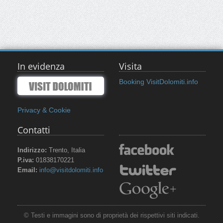
In evidenza
Visita
Booking VisitDolomiti.info
Privacy & Cookie
Contatti
Indirizzo:
Trento, Italia
P.iva:
01838170221
Email:
info@visitdolomiti.info
© Testi e immagini sono di proprietà dei rispettivi siti indicati.