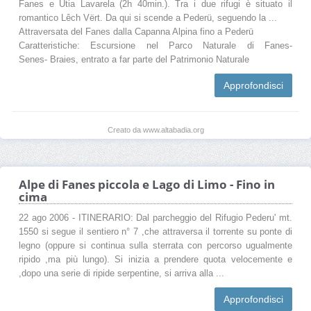
Fanes e Ütia Lavarela (2h 40min.). Tra i due rifugi è situato il
romantico Lêch Vërt. Da qui si scende a Pederü, seguendo la ...
Attraversata del Fanes dalla Capanna Alpina fino a Pederü
Caratteristiche: Escursione nel Parco Naturale di Fanes-
Senes- Braies, entrato a far parte del Patrimonio Naturale
Approfondisci
Creato da www.altabadia.org
Alpe di Fanes piccola e Lago di Limo - Fino in
cima
22 ago 2006 - ITINERARIO: Dal parcheggio del Rifugio Pederu' mt.
1550 si segue il sentiero n° 7 ,che attraversa il torrente su ponte di
legno (oppure si continua sulla sterrata con percorso ugualmente
ripido ,ma più lungo). Si inizia a prendere quota velocemente e
,dopo una serie di ripide serpentine, si arriva alla ...
Approfondisci