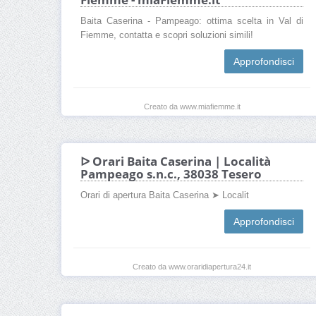
Baita Caserina - Pampeago: ottima scelta in Val di
Fiemme, contatta e scopri soluzioni simili!
Approfondisci
Creato da www.miafiemme.it
ᐅ Orari Baita Caserina | Località
Pampeago s.n.c., 38038 Tesero
Orari di apertura Baita Caserina ➤ Localit
Approfondisci
Creato da www.oraridiapertura24.it