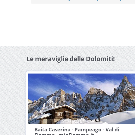
Le meraviglie delle Dolomiti!
Baita Caserina - Pampeago - Val di
Fiemme - miaFiemme.it