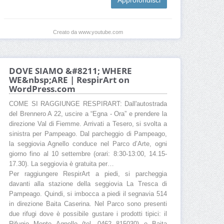
Creato da www.youtube.com
DOVE SIAMO &#8211; WHERE
WE&nbsp;ARE | RespirArt on
WordPress.com
COME SI RAGGIUNGE RESPIRART: Dall'autostrada
del Brennero A 22, uscire a “Egna - Ora” e prendere la
direzione Val di Fiemme. Arrivati a Tesero, si svolta a
sinistra per Pampeago. Dal parcheggio di Pampeago,
la seggiovia Agnello conduce nel Parco d’Arte, ogni
giorno fino al 10 settembre (orari: 8:30-13:00, 14.15-
17.30). La seggiovia è gratuita per…
Per raggiungere RespirArt a piedi, si parcheggia
davanti alla stazione della seggiovia La Tresca di
Pampeago. Quindi, si imbocca a piedi il segnavia 514
in direzione Baita Caserina. Nel Parco sono presenti
due rifugi dove è possibile gustare i prodotti tipici: il