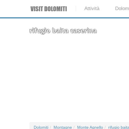
Attività
Dolomi
rifugio baita caserina
Dolomiti
Montagne
Monte Agnello
rifugio bait