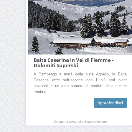
Baita Caserina in Val di Fiemme -
Dolomiti Superski
A Pampeago a metà della pista Agnello, la Baita
Caserina offre self-service con i più noti piatti
nazionali e un gran numero di prodotti della cucina
trentina.
Approfondisci
Creato da www.dolomitisuperski.com