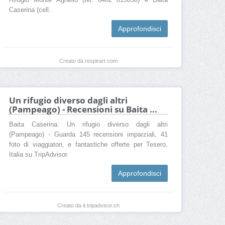
Rifugio Monte Agnello (tel. 0462 815030) e Baita
Caserina (cell.
Approfondisci
Creato da respirart.com
Un rifugio diverso dagli altri
(Pampeago) - Recensioni su Baita ...
Baita Caserina: Un rifugio diverso dagli altri
(Pampeago) - Guarda 145 recensioni imparziali, 41
foto di viaggiatori, e fantastiche offerte per Tesero,
Italia su TripAdvisor.
Approfondisci
Creato da it.tripadvisor.ch