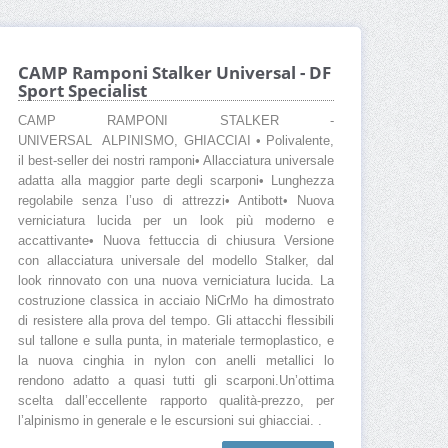
CAMP Ramponi Stalker Universal - DF
Sport Specialist
CAMP RAMPONI STALKER -
UNIVERSAL ALPINISMO, GHIACCIAI • Polivalente,
il best-seller dei nostri ramponi• Allacciatura universale
adatta alla maggior parte degli scarponi• Lunghezza
regolabile senza l’uso di attrezzi• Antibott• Nuova
verniciatura lucida per un look più moderno e
accattivante• Nuova fettuccia di chiusura Versione
con allacciatura universale del modello Stalker, dal
look rinnovato con una nuova verniciatura lucida. La
costruzione classica in acciaio NiCrMo ha dimostrato
di resistere alla prova del tempo. Gli attacchi flessibili
sul tallone e sulla punta, in materiale termoplastico, e
la nuova cinghia in nylon con anelli metallici lo
rendono adatto a quasi tutti gli scarponi.Un’ottima
scelta dall’eccellente rapporto qualità-prezzo, per
l’alpinismo in generale e le escursioni sui ghiacciai. .