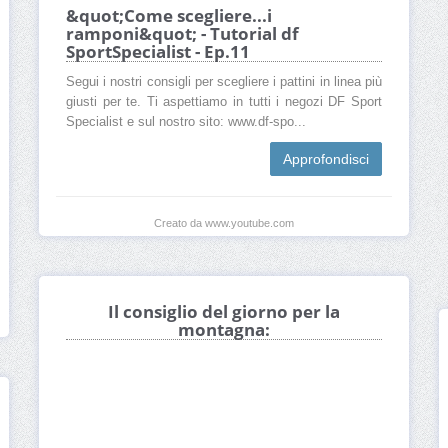
&quot;Come scegliere...i
ramponi&quot; - Tutorial df
SportSpecialist - Ep.11
Segui i nostri consigli per scegliere i pattini in linea più
giusti per te. Ti aspettiamo in tutti i negozi DF Sport
Specialist e sul nostro sito: www.df-spo...
Approfondisci
Creato da www.youtube.com
Il consiglio del giorno per la
montagna: