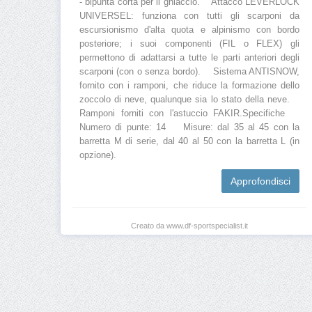
- bipunta corta per il ghiaccio. Attacco LEVERLOCK
UNIVERSEL: funziona con tutti gli scarponi da
escursionismo d'alta quota e alpinismo con bordo
posteriore; i suoi componenti (FIL o FLEX) gli
permettono di adattarsi a tutte le parti anteriori degli
scarponi (con o senza bordo). Sistema ANTISNOW,
fornito con i ramponi, che riduce la formazione dello
zoccolo di neve, qualunque sia lo stato della neve.
Ramponi forniti con l'astuccio FAKIR.Specifiche
Numero di punte: 14 Misure: dal 35 al 45 con la
barretta M di serie, dal 40 al 50 con la barretta L (in
opzione).
Approfondisci
Creato da www.df-sportspecialist.it