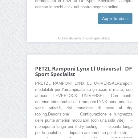
arrampicata la trovi su DF Sport Specialist. Compra
adesso in pochi click nel nostro negozio online.
Approfondisci
Creato da www.df-sportspecialist.it
PETZL Ramponi Lynx Ll Universal - DF
Sport Specialist
PRETZL RAMPONI LYNX LL UNIVERSALRamponi
modulabili per l'arrampicata su ghiaccio e misto, con
attacco LEVERLOCK UNIVERSEL. Con punte
anteriori intercambiabili, i ramponi LYNX sono adatti a
varie attività, dal canalone di neve al dry
tooling.Descrizione Configurazione e lunghezza
delle punte anteriori modulabili (con una sola vite): -
monopunta lunga per il dry tooling, - bipunta lunga
per le goulotte, - bipunta asimmetrica per il misto,