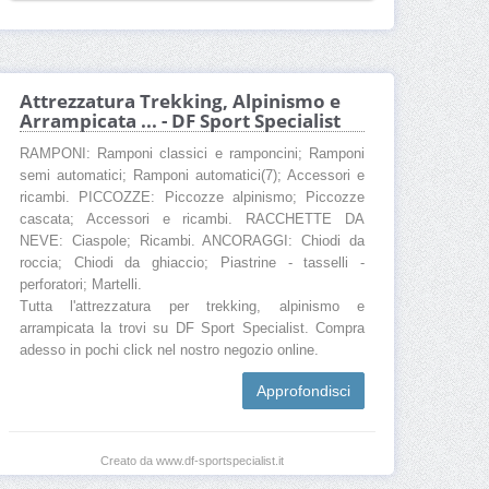
Attrezzatura Trekking, Alpinismo e
Arrampicata ... - DF Sport Specialist
RAMPONI: Ramponi classici e ramponcini; Ramponi
semi automatici; Ramponi automatici(7); Accessori e
ricambi. PICCOZZE: Piccozze alpinismo; Piccozze
cascata; Accessori e ricambi. RACCHETTE DA
NEVE: Ciaspole; Ricambi. ANCORAGGI: Chiodi da
roccia; Chiodi da ghiaccio; Piastrine - tasselli -
perforatori; Martelli.
Tutta l'attrezzatura per trekking, alpinismo e
arrampicata la trovi su DF Sport Specialist. Compra
adesso in pochi click nel nostro negozio online.
Approfondisci
Creato da www.df-sportspecialist.it