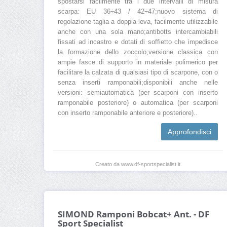
spostarsi facilmente tra i due intervalli di misura
scarpa: EU 36÷43 / 42÷47;nuovo sistema di
regolazione taglia a doppia leva, facilmente utilizzabile
anche con una sola mano;antibotts intercambiabili
fissati ad incastro e dotati di soffietto che impedisce
la formazione dello zoccolo;versione classica con
ampie fasce di supporto in materiale polimerico per
facilitare la calzata di qualsiasi tipo di scarpone, con o
senza inserti ramponabili;disponibili anche nelle
versioni: semiautomatica (per scarponi con inserto
ramponabile posteriore) o automatica (per scarponi
con inserto ramponabile anteriore e posteriore)..
Approfondisci
Creato da www.df-sportspecialist.it
SIMOND Ramponi Bobcat+ Ant. - DF
Sport Specialist