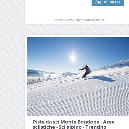
Approfondisci
Creato da www.supernordicskipass.it
Piste da sci Monte Bondone - Aree
sciistiche - Sci alpino - Trentino