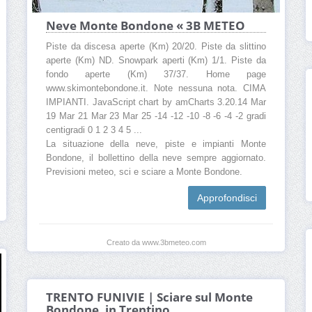
Neve Monte Bondone « 3B METEO
Piste da discesa aperte (Km) 20/20. Piste da slittino
aperte (Km) ND. Snowpark aperti (Km) 1/1. Piste da
fondo aperte (Km) 37/37. Home page
www.skimontebondone.it. Note nessuna nota. CIMA
IMPIANTI. JavaScript chart by amCharts 3.20.14 Mar
19 Mar 21 Mar 23 Mar 25 -14 -12 -10 -8 -6 -4 -2 gradi
centigradi 0 1 2 3 4 5 ...
La situazione della neve, piste e impianti Monte
Bondone, il bollettino della neve sempre aggiornato.
Previsioni meteo, sci e sciare a Monte Bondone.
Approfondisci
Creato da www.3bmeteo.com
TRENTO FUNIVIE | Sciare sul Monte
Bondone, in Trentino