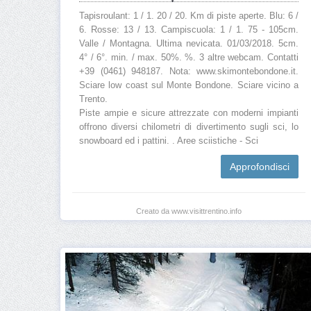
Tapisroulant: 1 / 1. 20 / 20. Km di piste aperte. Blu: 6 /
6. Rosse: 13 / 13. Campiscuola: 1 / 1. 75 - 105cm.
Valle / Montagna. Ultima nevicata. 01/03/2018. 5cm.
4° / 6°. min. / max. 50%. %. 3 altre webcam. Contatti
+39 (0461) 948187. Nota: www.skimontebondone.it.
Sciare low coast sul Monte Bondone. Sciare vicino a
Trento.
Piste ampie e sicure attrezzate con moderni impianti
offrono diversi chilometri di divertimento sugli sci, lo
snowboard ed i pattini. . Aree sciistiche - Sci
Approfondisci
Creato da www.visittrentino.info