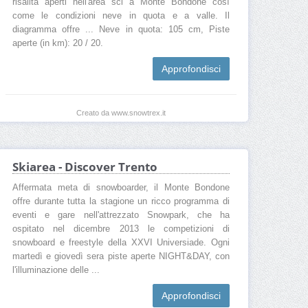
risalita aperti nell'area sci a Monte Bondone così
come le condizioni neve in quota e a valle. Il
diagramma offre ... Neve in quota: 105 cm, Piste
aperte (in km): 20 / 20.
Approfondisci
Creato da www.snowtrex.it
Skiarea - Discover Trento
Affermata meta di snowboarder, il Monte Bondone
offre durante tutta la stagione un ricco programma di
eventi e gare nell'attrezzato Snowpark, che ha
ospitato nel dicembre 2013 le competizioni di
snowboard e freestyle della XXVI Universiade. Ogni
martedì e giovedì sera piste aperte NIGHT&DAY, con
l'illuminazione delle ...
Approfondisci