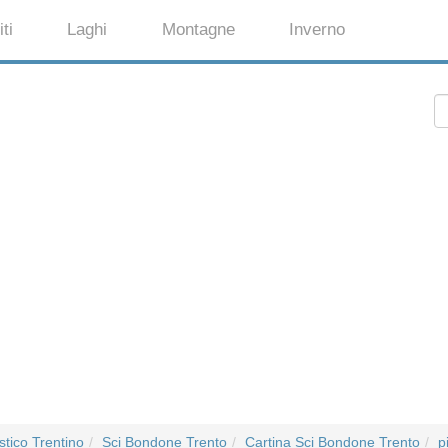
ti
Laghi
Montagne
Inverno
stico Trentino
Sci Bondone Trento
Cartina Sci Bondone Trento
p