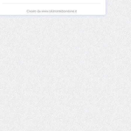
Creato da www.skimontebondone.it