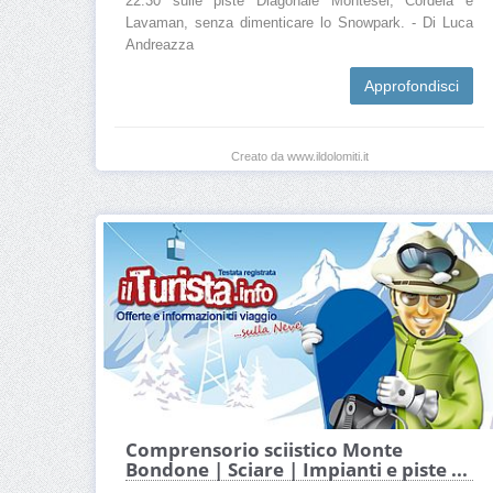
22.30 sulle piste Diagonale Montesel, Cordela e
Lavaman, senza dimenticare lo Snowpark. - Di Luca
Andreazza
Approfondisci
Creato da www.ildolomiti.it
Comprensorio sciistico Monte
Bondone | Sciare | Impianti e piste ...