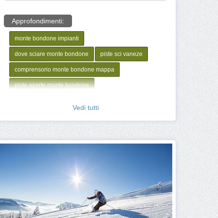
Approfondimenti:
monte bondone impianti
dove sciare monte bondone
piste sci vaneze
comprensorio monte bondone mappa
piste aperte monte bondone
Vedi tutti