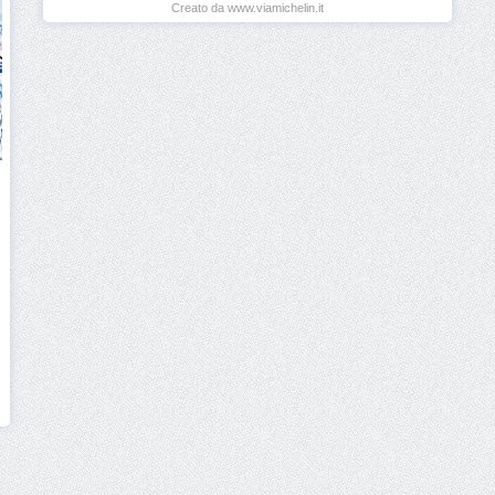
Creato da www.viamichelin.it