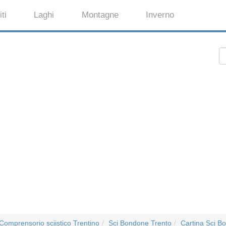
ti
Laghi
Montagne
Inverno
Comprensorio sciistico Trentino
Sci Bondone Trento
Cartina Sci B