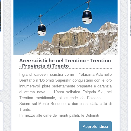
Aree sciistiche nel Trentino - Trentino
- Provincia di Trento
I grandi caroselli sciistici come il “Skirama Adamello
Brenta” o il “Dolomiti Superski” conquistano con le loro
innumerevoli piste perfettamente preparate e garanzia
di ottima neve. ... L'area sciistica Folgaria Ski, nel
Trentino meridionale, si estende da Folgaria… ....
Sciare sul Monte Bondone, a due passi dalla città di
Trento.
In mezzo alle cime dei monti pallidi, le Dolomiti
Approfondisci