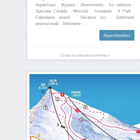
risparmiare · Mypass · Divertimento · Sci notturno ·
Speciale Cordela · Miniclub · Snowpark · Il Park ·
Calendario eventi · Vacanze sci · Settimane
promozionali · Settimane ...
Approfondisci
Creato da www.discovertrento.it