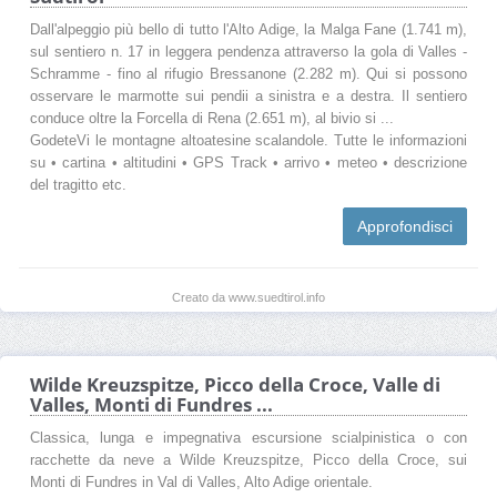
Dall'alpeggio più bello di tutto l'Alto Adige, la Malga Fane (1.741 m),
sul sentiero n. 17 in leggera pendenza attraverso la gola di Valles -
Schramme - fino al rifugio Bressanone (2.282 m). Qui si possono
osservare le marmotte sui pendii a sinistra e a destra. Il sentiero
conduce oltre la Forcella di Rena (2.651 m), al bivio si ...
GodeteVi le montagne altoatesine scalandole. Tutte le informazioni
su • cartina • altitudini • GPS Track • arrivo • meteo • descrizione
del tragitto etc.
Approfondisci
Creato da www.suedtirol.info
Wilde Kreuzspitze, Picco della Croce, Valle di
Valles, Monti di Fundres ...
Classica, lunga e impegnativa escursione scialpinistica o con
racchette da neve a Wilde Kreuzspitze, Picco della Croce, sui
Monti di Fundres in Val di Valles, Alto Adige orientale.