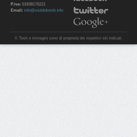
P.iva:
01838170221
Email:
info@visitdolomiti.info
© Testi e immagini sono di proprietà dei rispettivi siti indicati.