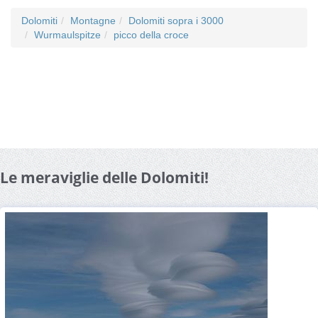
Dolomiti
Montagne
Dolomiti sopra i 3000
Wurmaulspitze
picco della croce
Le meraviglie delle Dolomiti!