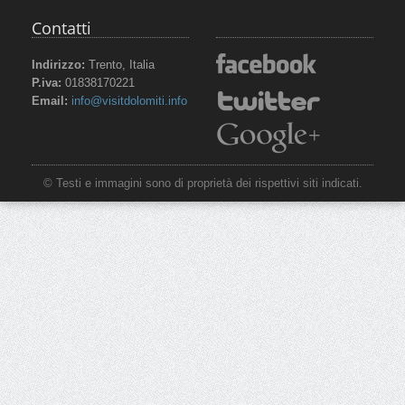
Contatti
Indirizzo:
Trento, Italia
P.iva:
01838170221
Email:
info@visitdolomiti.info
© Testi e immagini sono di proprietà dei rispettivi siti indicati.