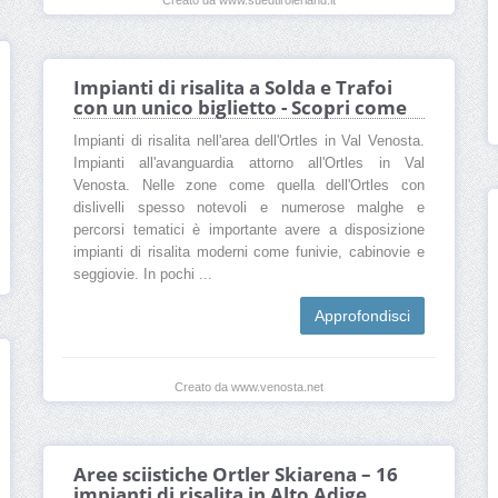
Creato da www.suedtirolerland.it
Impianti di risalita a Solda e Trafoi
con un unico biglietto - Scopri come
Impianti di risalita nell'area dell'Ortles in Val Venosta.
Impianti all'avanguardia attorno all'Ortles in Val
Venosta. Nelle zone come quella dell'Ortles con
dislivelli spesso notevoli e numerose malghe e
percorsi tematici è importante avere a disposizione
impianti di risalita moderni come funivie, cabinovie e
seggiovie. In pochi ...
Approfondisci
Creato da www.venosta.net
Aree sciistiche Ortler Skiarena – 16
impianti di risalita in Alto Adige