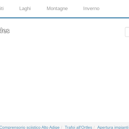
ti
Laghi
Montagne
Inverno
tles
Comprensorio sciistico Alto Adige
Trafoi all'Ortles
Apertura impianti 