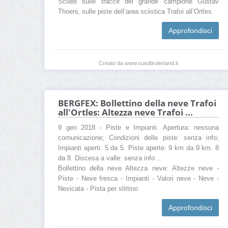
Sciate sulle tracce del grande campione Gustav
Thoeni, sulle piste dell’area sciistica Trafoi all’Ortles.
Approfondisci
Creato da www.suedtirolerland.it
BERGFEX: Bollettino della neve Trafoi
all'Ortles: Altezza neve Trafoi ...
9 gen 2018 - Piste e Impianti. Apertura: nessuna
comunicazione; Condizioni delle piste: senza info;
Impianti aperti: 5 da 5. Piste aperte: 9 km da 9 km. 8
da 8. Discesa a valle: senza info ...
Bollettino della neve Altezza neve: Altezze neve -
Piste - Neve fresca - Impianti - Valori neve - Neve -
Nevicata - Pista per slittino
Approfondisci