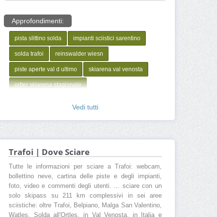
Approfondimenti:
pista slittino solda
impianti sciistici sarentino
solda trafoi
reinswalder wiesn
piste aperte val d ultimo
skiarena val venosta
ortler skiarena stagionale
Vedi tutti
Trafoi | Dove Sciare
Tutte le informazioni per sciare a Trafoi: webcam,
bollettino neve, cartina delle piste e degli impianti,
foto, video e commenti degli utenti. ... sciare con un
solo skipass su 211 km complessivi in sei aree
sciistiche: oltre Trafoi, Belpiano, Malga San Valentino,
Watles, Solda all'Ortles, in Val Venosta, in Italia e