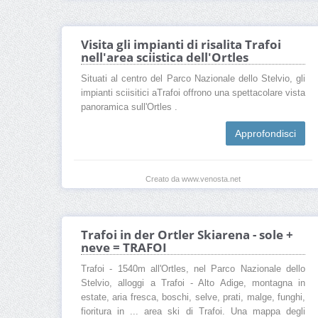
Visita gli impianti di risalita Trafoi
nell'area sciistica dell'Ortles
Situati al centro del Parco Nazionale dello Stelvio, gli
impianti sciisitici aTrafoi offrono una spettacolare vista
panoramica sull'Ortles .
Approfondisci
Creato da www.venosta.net
Trafoi in der Ortler Skiarena - sole +
neve = TRAFOI
Trafoi - 1540m all'Ortles, nel Parco Nazionale dello
Stelvio, alloggi a Trafoi - Alto Adige, montagna in
estate, aria fresca, boschi, selve, prati, malge, funghi,
fioritura in ... area ski di Trafoi. Una mappa degli