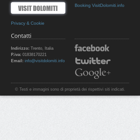
Booking VisitDolomiti.info
Privacy & Cookie
Contatti
Indirizzo:
Trento, Italia
P.iva:
01838170221
Email:
info@visitdolomiti.info
© Testi e immagini sono di proprietà dei rispettivi siti indicati.