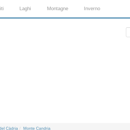
ti
Laghi
Montagne
Inverno
del Càdria
Monte Candria