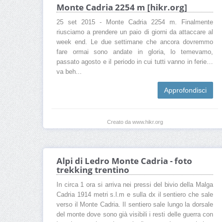
Monte Cadria 2254 m [hikr.org]
25 set 2015 - Monte Cadria 2254 m. Finalmente
riusciamo a prendere un paio di giorni da attaccare al
week end. Le due settimane che ancora dovremmo
fare ormai sono andate in gloria, lo temevamo,
passato agosto e il periodo in cui tutti vanno in ferie…
va beh...
Approfondisci
Creato da www.hikr.org
Alpi di Ledro Monte Cadria - foto
trekking trentino
In circa 1 ora si arriva nei pressi del bivio della Malga
Cadria 1914 metri s.l.m e sulla dx il sentiero che sale
verso il Monte Cadria. Il sentiero sale lungo la dorsale
del monte dove sono già visibili i resti delle guerra con