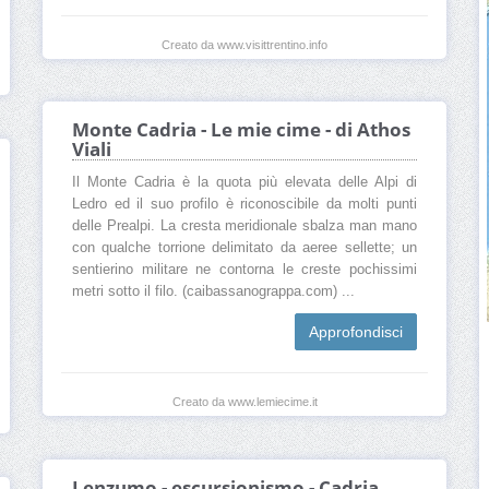
Creato da www.visittrentino.info
Monte Cadria - Le mie cime - di Athos
Viali
Il Monte Cadria è la quota più elevata delle Alpi di
Ledro ed il suo profilo è riconoscibile da molti punti
delle Prealpi. La cresta meridionale sbalza man mano
con qualche torrione delimitato da aeree sellette; un
sentierino militare ne contorna le creste pochissimi
metri sotto il filo. (caibassanograppa.com) ...
Approfondisci
Creato da www.lemiecime.it
Lenzumo - escursionismo - Cadria