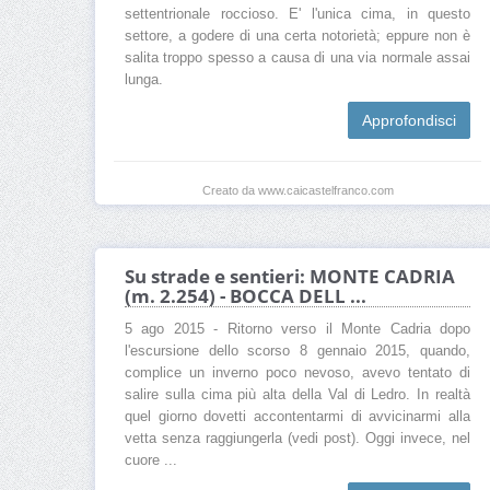
settentrionale roccioso. E' l'unica cima, in questo
settore, a godere di una certa notorietà; eppure non è
salita troppo spesso a causa di una via normale assai
lunga.
Approfondisci
Creato da www.caicastelfranco.com
Su strade e sentieri: MONTE CADRIA
(m. 2.254) - BOCCA DELL ...
5 ago 2015 - Ritorno verso il Monte Cadria dopo
l'escursione dello scorso 8 gennaio 2015, quando,
complice un inverno poco nevoso, avevo tentato di
salire sulla cima più alta della Val di Ledro. In realtà
quel giorno dovetti accontentarmi di avvicinarmi alla
vetta senza raggiungerla (vedi post). Oggi invece, nel
cuore ...