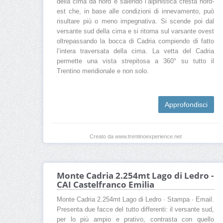
della cima da nord e salendo l’alpinistica cresta nord-
est che, in base alle condizioni di innevamento, può
risultare più o meno impegnativa. Si scende poi dal
versante sud della cima e si ritorna sul varsante ovest
oltrepassando la bocca di Cadria compiendo di fatto
l’intera traversata della cima. La vetta del Cadria
permette una vista strepitosa a 360° su tutto il
Trentino meridionale e non solo.
Approfondisci
Creato da www.trentinoexperience.net
Monte Cadria 2.254mt Lago di Ledro -
CAI Castelfranco Emilia
Monte Cadria 2.254mt Lago di Ledro · Stampa · Email.
Presenta due facce del tutto differenti: il versante sud,
per lo più ampio e prativo, contrasta con quello