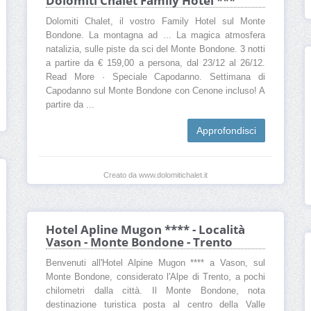
Dolomiti Chalet Family Hotel ***
Dolomiti Chalet, il vostro Family Hotel sul Monte
Bondone. La montagna ad ... La magica atmosfera
natalizia, sulle piste da sci del Monte Bondone. 3 notti
a partire da € 159,00 a persona, dal 23/12 al 26/12.
Read More · Speciale Capodanno. Settimana di
Capodanno sul Monte Bondone con Cenone incluso! A
partire da ...
Approfondisci
Creato da www.dolomitichalet.it
Hotel Apline Mugon **** - Località
Vason - Monte Bondone - Trento
Benvenuti all'Hotel Alpine Mugon **** a Vason, sul
Monte Bondone, considerato l'Alpe di Trento, a pochi
chilometri dalla città. Il Monte Bondone, nota
destinazione turistica posta al centro della Valle