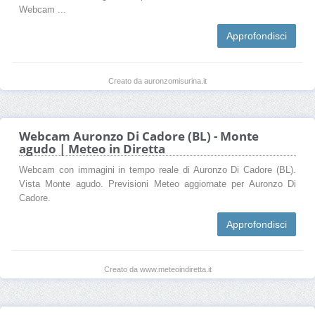
Webcam ...
Approfondisci
Creato da auronzomisurina.it
Webcam Auronzo Di Cadore (BL) - Monte
agudo | Meteo in Diretta
Webcam con immagini in tempo reale di Auronzo Di Cadore (BL).
Vista Monte agudo. Previsioni Meteo aggiornate per Auronzo Di
Cadore.
Approfondisci
Creato da www.meteoindiretta.it