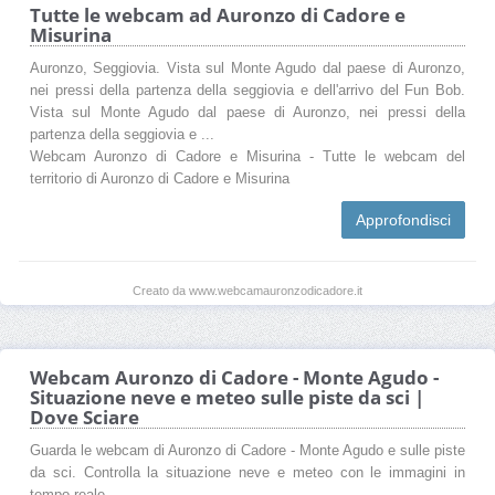
Tutte le webcam ad Auronzo di Cadore e
Misurina
Auronzo, Seggiovia. Vista sul Monte Agudo dal paese di Auronzo,
nei pressi della partenza della seggiovia e dell'arrivo del Fun Bob.
Vista sul Monte Agudo dal paese di Auronzo, nei pressi della
partenza della seggiovia e ...
Webcam Auronzo di Cadore e Misurina - Tutte le webcam del
territorio di Auronzo di Cadore e Misurina
Approfondisci
Creato da www.webcamauronzodicadore.it
Webcam Auronzo di Cadore - Monte Agudo -
Situazione neve e meteo sulle piste da sci |
Dove Sciare
Guarda le webcam di Auronzo di Cadore - Monte Agudo e sulle piste
da sci. Controlla la situazione neve e meteo con le immagini in
tempo reale.