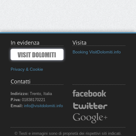
In evidenza
Visita
Booking VisitDolomiti.info
Privacy & Cookie
Contatti
Indirizzo:
Trento, Italia
P.iva:
01838170221
Email:
info@visitdolomiti.info
© Testi e immagini sono di proprietà dei rispettivi siti indicati.