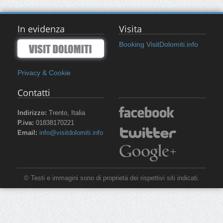
In evidenza
Visita
Booking VisitDolomiti.info
Privacy & Cookie
Contatti
Indirizzo:
Trento, Italia
P.iva:
01838170221
Email:
info@visitdolomiti.info
© Testi e immagini sono di proprietà dei rispettivi siti indicati.