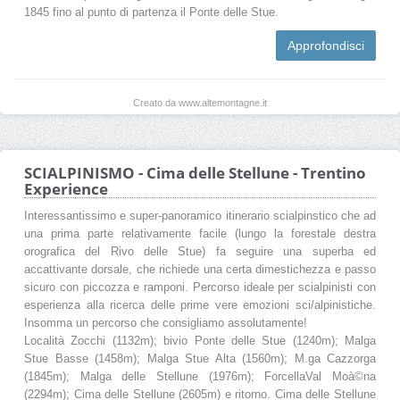
1845 fino al punto di partenza il Ponte delle Stue.
Approfondisci
Creato da www.altemontagne.it
SCIALPINISMO - Cima delle Stellune - Trentino
Experience
Interessantissimo e super-panoramico itinerario scialpinstico che ad
una prima parte relativamente facile (lungo la forestale destra
orografica del Rivo delle Stue) fa seguire una superba ed
accattivante dorsale, che richiede una certa dimestichezza e passo
sicuro con piccozza e ramponi. Percorso ideale per scialpinisti con
esperienza alla ricerca delle prime vere emozioni sci/alpinistiche.
Insomma un percorso che consigliamo assolutamente!
Località Zocchi (1132m); bivio Ponte delle Stue (1240m); Malga
Stue Basse (1458m); Malga Stue Alta (1560m); M.ga Cazzorga
(1845m); Malga delle Stellune (1976m); ForcellaVal Moà©na
(2294m); Cima delle Stellune (2605m) e ritorno. Cima delle Stellune