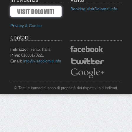
Booking VisitDolomiti.info
Privacy & Cookie
Contatti
Indirizzo:
Trento, Italia
P.iva:
01838170221
Email:
info@visitdolomiti.info
© Testi e immagini sono di proprietà dei rispettivi siti indicati.