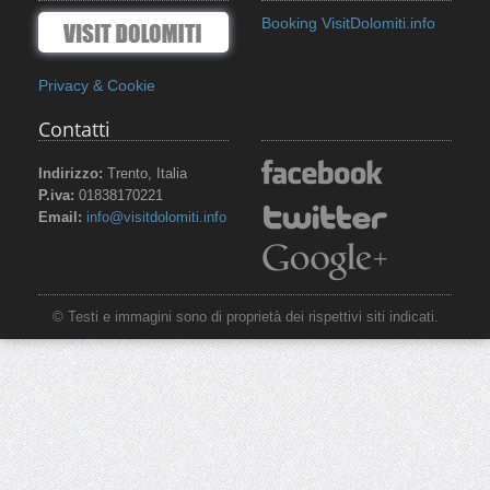
Booking VisitDolomiti.info
Privacy & Cookie
Contatti
Indirizzo:
Trento, Italia
P.iva:
01838170221
Email:
info@visitdolomiti.info
© Testi e immagini sono di proprietà dei rispettivi siti indicati.