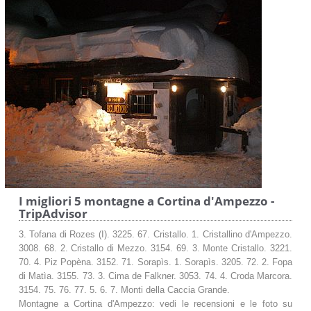
I migliori 5 montagne a Cortina d'Ampezzo -
TripAdvisor
3. Tofana di Rozes (I). 3225. 67. Cristallo. 1. Cristallino d'Ampezzo.
3008. 68. 2. Cristallo di Mezzo. 3154. 69. 3. Monte Cristallo. 3221.
70. 4. Piz Popèna. 3152. 71. Sorapìs. 1. Sorapìs. 3205. 72. 2. Fopa
di Matìa. 3155. 73. 3. Cima de Falkner. 3053. 74. 4. Croda Marcora.
3154. 75. 76. 77. 5. 6. 7. Monti della Caccia Grande.
Montagne a Cortina d'Ampezzo: vedi le recensioni e le foto su