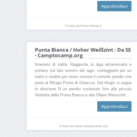
Approfondisci
Creato da forum.thetop.it
Punta Bianca / Hoher Weißzint : Da SE
- Camptocamp.org
Itinerario di salità: Raggiunta la diga attraversarla e
portarsi sul lato sinistro del lago; costeggiarlo per un
tratto e risalire poi verso sinistra il comodo pendio che
porta al Rifugio Ponte di Ghiaccio. Dal rifugio si segue
in direzione N un pendio sostenuto fino alla piccola
Vedretta della Punta Bianca e alla Obere Weisszint ...
Approfondisci
Creato da www.camptocamp.org