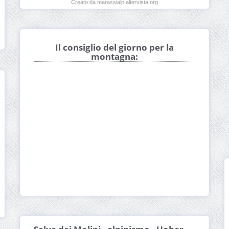
Creato da marassialp.altervista.org
Il consiglio del giorno per la
montagna: