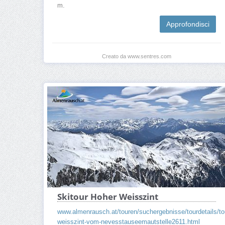
m.
Approfondisci
Creato da www.sentres.com
Skitour Hoher Weisszint
www.almenrausch.at/touren/suchergebnisse/tourdetails/to
weisszint-vom-nevesstauseemautstelle2611.html