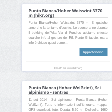
Punta Bianca/Hoher Weisszint 3370
m [hikr.org]
Punta Bianca/Hoher Weisszint 3370 m. E' qualche
anno che la teniamo d'occhio. Lo scorso anno durante
il trekking dell'Alta Via di Fundres abbiamo chiesto
qualche info al gestore del Rif. Ponte Ghiaccio, ma a
info è chiuso quasi come...
Approfondisci
Creato da www.hikr.org
Punta Bianca (Hoher Weißzint), Sci
alpinismo - sentres
11 set 2014 - Sci alpinismo - Punta Bianca (Hoher
Weißzint). Tutte le informazioni sull'itinerario, mappa,
GPS-download, foto. Durata: 5:30 h - Dislivello: 1660