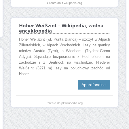
Creato da it.wikipedia.org
Hoher Weißzint – Wikipedia, wolna
encyklopedia
Hoher Weißzint (wł. Punta Bianca) – szczyt w Alpach
Zillertalskich, w Alpach Wschodnich. Leży na granicy
między Austrią (Tyrol), a Włochami (Trydent-Górna
Adyga). Sąsiaduje bezpośrednio z Hochfeilerem na
zachodzie i z Breitnock na wschodzie. Niederer
Weißzint (3271 m) leży na południowy zachód od
Hoher ...
Approfondisci
Creato da pl.wikipedia.org