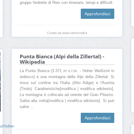
gruppo Vedrette di Ries con itinerario, tempi e difficolt
Approfondisci
Creato da www.vienormali.it
Punta Bianca (Alpi della Zillertal) -
Wikipedia
La Punta Bianca (3.371 m s.l.m. - Hoher Weißzint in
tedesco) è una montagna delle Alpi della Zillertal. Si
trova sul confine tra l'Italia (Alto Adige) e l'Austria
(Tirolo). Caratteristiche[modifica | modifica wikitesto].
La montagna è collocata ad oriente del Gran Pilastro.
Salita alla vetta[modifica | modifica wikitesto]. Si può
salire ...
Approfondisci
ur/hoher-