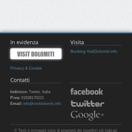
In evidenza
Visita
Booking VisitDolomiti.info
Privacy & Cookie
Contatti
Indirizzo:
Trento, Italia
P.iva:
01838170221
Email:
info@visitdolomiti.info
© Testi e immagini sono di proprietà dei rispettivi siti indicati.