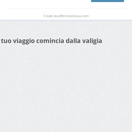
Creato da jeffersonal.issuu.com
l tuo viaggio comincia dalla valigia