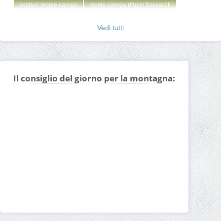
sentieri monte carega
monte carega rifugio fraccaroli
Sentiero della Pace
Passo Buole
Colsanti del Pasubio
Vedi tutti
Rifugio Coni Zugna
Monte Coni Zugna
Forcella Lovaraste
Giaron della Scala
Sella del Rotolon
Monte Obante
Guglie del Fumante
Punta Lovaraste
Bocchetta dei Fondi
Il consiglio del giorno per la montagna:
Via attrezzata Giancarlo Biasin
Rifugio Pompeo Scalorbi
Via ferrata Campalani
Cima Carega
Rifugio Mario Fraccaroli
Piccole Dolomiti
Catena delle Tre Croci
Passo Pertica
Val di Ronchi
Passo di Campogrosso