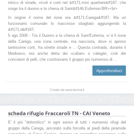
intrico di strade, vicoli e corti nel &#171;mini quartiere&#187; che
sorge tra il duomo e la chiesa di Sant&#146;Eufemia<BR><br>
In origine il nome del rione era &#171;Carega&#187; Ma un
funzionario comunale lo trascrisse sbagliato aggiungendo la
&#171;d&#187;
5 ago 2009 - Tra il Duomo e la chiesa di Sant'Eufemia, vi è il rione
della Caréga, una zona centrale, ma nascosta, dove si aprono
tantissime corti, fra strette strade e ... Questa contrada, durante il
Medioevo, era anche detta dei «caliari» o calegàri, cioè dei
conciatori di pelli, che costituivano il gruppo più numeroso di ...
Approfondisci
Creato da www.larena.it
scheda rifugio Fraccaroli TN - CAI Veneto
E' il più "dolomitico" in ogni senso di tutti i numerosi rifugi del
gruppo della Carega, ancorato sulla forcella ai piedi della piramide