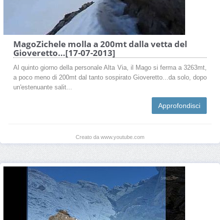
MagoZichele molla a 200mt dalla vetta del
Gioveretto...[17-07-2013]
Al quinto giorno della personale Alta Via, il Mago si ferma a 3263mt,
a poco meno di 200mt dal tanto sospirato Gioveretto...da solo, dopo
un'estenuante salit...
Approfondisci
Creato da www.youtube.com