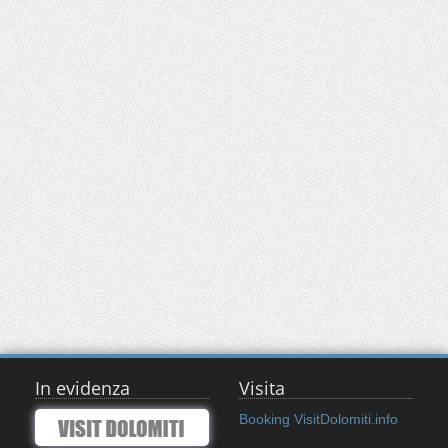
In evidenza
Visita
Booking VisitDolomiti.info