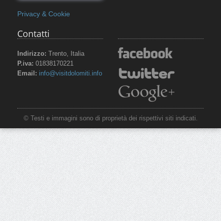
Privacy & Cookie
Contatti
Indirizzo:
Trento, Italia
P.iva:
01838170221
Email:
info@visitdolomiti.info
© Testi e immagini sono di proprietà dei rispettivi siti indicati.