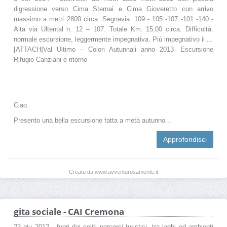
digressione verso Cima Sternai e Cima Gioveretto con arrivo
massimo a metri 2800 circa. Segnavia: 109 - 105 -107 -101 -140 -
Alta via Ultental n. 12 – 107. Totale Km. 15,00 circa. Difficoltà.
normale escursione, leggermente impegnativa. Più impegnativo il ...
[ATTACH]Val Ultimo – Colori Autunnali anno 2013- Escursione
Rifugio Canziani e ritorno
Ciao.
Presento una bella escursione fatta a metà autunno...
Approfondisci
Creato da www.avventurosamente.it
gita sociale - CAI Cremona
23 giu 2012 - fuori dai soliti percorsi turistici, tra laghi ed ambienti