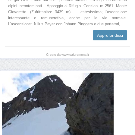
alpini incontaminati – Appoggio al Rifugio. Canziani m 2561. Monte
Gioveretto. (Zufrittspitze 3439 m) .... estesissima; l'ascensione
interessante e remunerativa, anche per la via normale.
L'ascensione: Julius Payer con Johann Pinggera e due portatori, ...
Approfondisci
Creato da www.caicremona.it