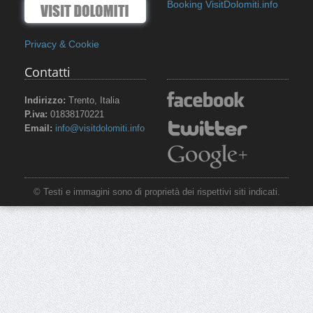
Booking VisitDolomiti.info
Privacy & Cookie
Contatti
Indirizzo:
Trento, Italia
P.iva:
01838170221
Email:
info@visitdolomiti.info
© Testi e immagini sono di proprietà dei rispettivi siti indicati.