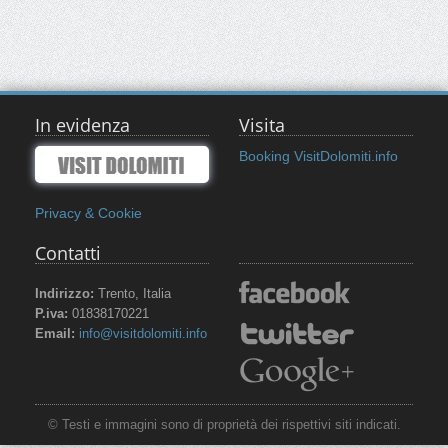
In evidenza
Visita
Booking VisitDolomiti.info
Privacy & Cookie
Contatti
Indirizzo:
Trento, Italia
P.iva:
01838170221
Email:
info@visitdolomiti.info
© Testi e immagini sono di proprietà dei rispettivi siti indicati.