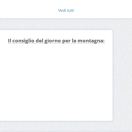
ora esatta italia adesso
ora esatta secondi
Aperitivo a Ora
Vedi tutti
Pizzerie a Ora
Ora settimana bianca
Ora offerte hotel
Ora neve
Ora noleggio
Ora negozi
Ora montagna
Ora mappa
Ora Ferragosto
Ora foto
Ora farmacia
Il consiglio del giorno per la montagna:
Comune di Ora
Ora centro storico
Hotel a Ora
Ora booking
Eventi a Ora
Ora meteo
Ora altitudine
Ora offerte
Ora consigli
Ora con il cane
Ora per famiglie
Ora per giovani
Ora area sosta camper
Ora Capodanno
Ora Natale
Ora per chi non scia
Ora per sciare
Ora percorsi
Ora per bambini
Dove parcheggiare a Ora
Ora dove dormire
Ora dove mangiare
Dintorni di Ora
Cosa fare a Ora d'inverno
Cosa fare a Ora d'estate
Cosa fare a Ora
Cosa vedere a Ora
Webcam Ora
Come raggiungere Ora
Come arrivare a Ora