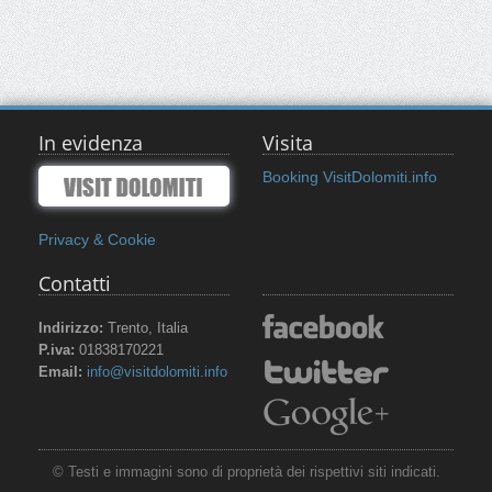
In evidenza
Visita
Booking VisitDolomiti.info
Privacy & Cookie
Contatti
Indirizzo:
Trento, Italia
P.iva:
01838170221
Email:
info@visitdolomiti.info
© Testi e immagini sono di proprietà dei rispettivi siti indicati.