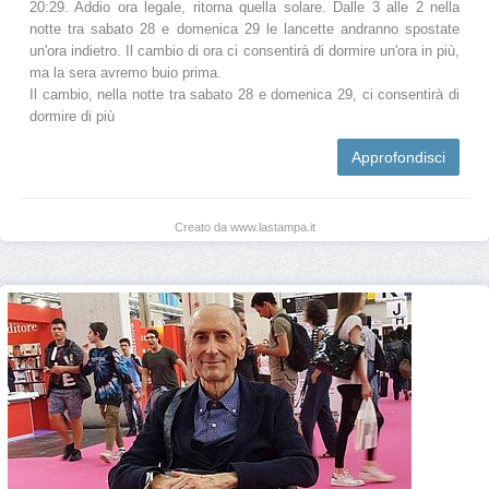
20:29. Addio ora legale, ritorna quella solare. Dalle 3 alle 2 nella
notte tra sabato 28 e domenica 29 le lancette andranno spostate
un'ora indietro. Il cambio di ora ci consentirà di dormire un'ora in più,
ma la sera avremo buio prima.
Il cambio, nella notte tra sabato 28 e domenica 29, ci consentirà di
dormire di più
Approfondisci
Creato da www.lastampa.it