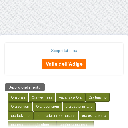
Scopri tutto su
Valle dell'Adige
Approfondimenti:
Ora orari
Ora wellness
Vacanza a Ora
Ora turismo
Ora sentieri
Ora recensioni
ora esatta milano
ora bolzano
ora esatta galileo ferraris
ora esatta roma
ora esatta orologio atomico
aggiorna ora esatta