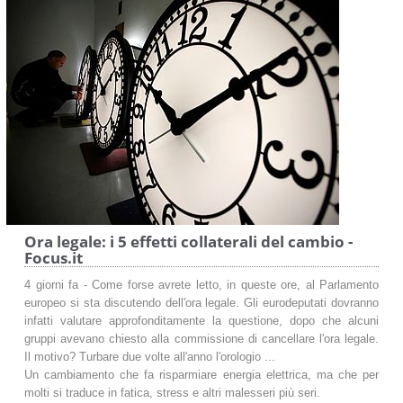
Ora legale: i 5 effetti collaterali del cambio -
Focus.it
4 giorni fa - Come forse avrete letto, in queste ore, al Parlamento
europeo si sta discutendo dell'ora legale. Gli eurodeputati dovranno
infatti valutare approfonditamente la questione, dopo che alcuni
gruppi avevano chiesto alla commissione di cancellare l'ora legale.
Il motivo? Turbare due volte all'anno l'orologio ...
Un cambiamento che fa risparmiare energia elettrica, ma che per
molti si traduce in fatica, stress e altri malesseri più seri.