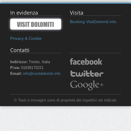
In evidenza
Visita
Booking VisitDolomiti.info
Privacy & Cookie
Contatti
Indirizzo:
Trento, Italia
P.iva:
01838170221
Email:
info@visitdolomiti.info
© Testi e immagini sono di proprietà dei rispettivi siti indicati.