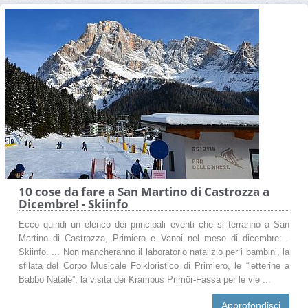
10 cose da fare a San Martino di Castrozza a
Dicembre! - Skiinfo
Ecco quindi un elenco dei principali eventi che si terranno a San
Martino di Castrozza, Primiero e Vanoi nel mese di dicembre: -
Skiinfo. ... Non mancheranno il laboratorio natalizio per i bambini, la
sfilata del Corpo Musicale Folkloristico di Primiero, le “letterine a
Babbo Natale”, la visita dei Krampus Primör-Fassa per le vie ...
Approfondisci