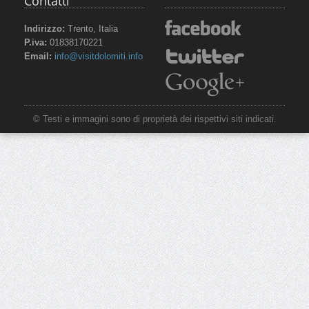
Contatti
Indirizzo:
Trento, Italia
P.iva:
01838170221
Email:
info@visitdolomiti.info
© Testi e immagini sono di proprietà dei rispettivi siti indicati.