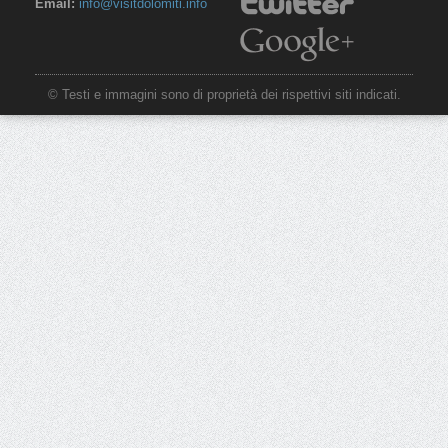
Email:
info@visitdolomiti.info
© Testi e immagini sono di proprietà dei rispettivi siti indicati.