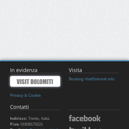
In evidenza
Visita
Booking VisitDolomiti.info
Privacy & Cookie
Contatti
Indirizzo:
Trento, Italia
P.iva:
01838170221