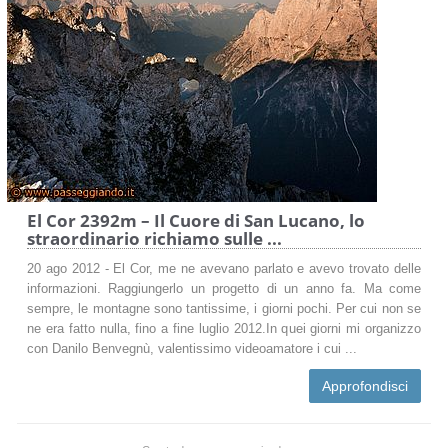
El Cor 2392m – Il Cuore di San Lucano, lo
straordinario richiamo sulle ...
20 ago 2012 - El Cor, me ne avevano parlato e avevo trovato delle
informazioni. Raggiungerlo un progetto di un anno fa. Ma come
sempre, le montagne sono tantissime, i giorni pochi. Per cui non se
ne era fatto nulla, fino a fine luglio 2012.In quei giorni mi organizzo
con Danilo Benvegnù, valentissimo videoamatore i cui ...
Approfondisci