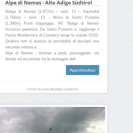
Alpe di Nemes - Alto Adige Südtirol
Malga di Nemes (1.877m) – sent. 13 – Saumahd
(1.756m) – sent. 13 – Moso di Sesto Pusteria
(1.340m) Punti d'appoggio: Rif. Malga di Nemes
Accesso partenza: Da Sesto Pusteria si raggiunge il
Passo Montecroce di Comelico lungo la statale SS52.
Qualora non si avesse la possibilità di lasciare una
seconda vettura a ...
Alpe di Nemes - Itinerari a piedi, passeggiate, vie
ferrate ed escursioni tra le montagne dell
Approfondisci
Creato da www.altoadige-suedtirol.it