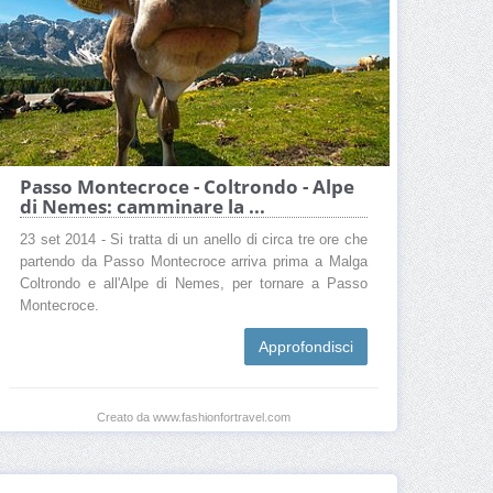
Passo Montecroce - Coltrondo - Alpe
di Nemes: camminare la ...
23 set 2014 - Si tratta di un anello di circa tre ore che
partendo da Passo Montecroce arriva prima a Malga
Coltrondo e all'Alpe di Nemes, per tornare a Passo
Montecroce.
Approfondisci
Creato da www.fashionfortravel.com