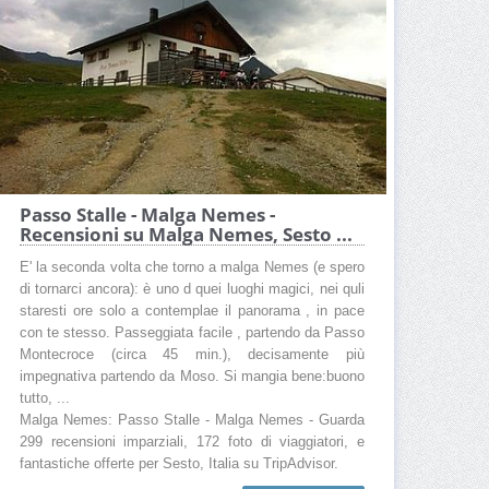
Passo Stalle - Malga Nemes -
Recensioni su Malga Nemes, Sesto ...
E' la seconda volta che torno a malga Nemes (e spero
di tornarci ancora): è uno d quei luoghi magici, nei quli
staresti ore solo a contemplae il panorama , in pace
con te stesso. Passeggiata facile , partendo da Passo
Montecroce (circa 45 min.), decisamente più
impegnativa partendo da Moso. Si mangia bene:buono
tutto, ...
Malga Nemes: Passo Stalle - Malga Nemes - Guarda
299 recensioni imparziali, 172 foto di viaggiatori, e
fantastiche offerte per Sesto, Italia su TripAdvisor.