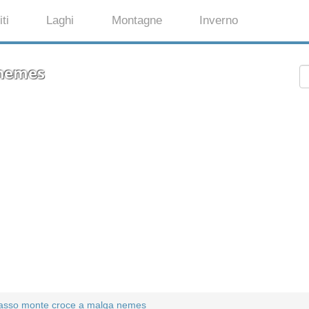
ti
Laghi
Montagne
Inverno
 nemes
asso monte croce a malga nemes