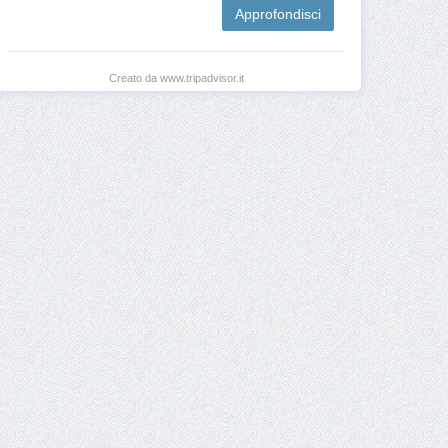
Approfondisci
Creato da www.tripadvisor.it