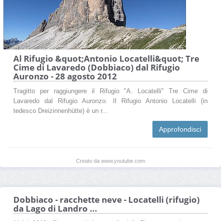
Al Rifugio &quot;Antonio Locatelli&quot; Tre
Cime di Lavaredo (Dobbiaco) dal Rifugio
Auronzo - 28 agosto 2012
Tragitto per raggiungere il Rifugio "A. Locatelli" Tre Cime di
Lavaredo dal Rifugio Auronzo. Il Rifugio Antonio Locatelli (in
tedesco Dreizinnenhütte) è un r...
Approfondisci
Creato da www.youtube.com
Dobbiaco - racchette neve - Locatelli (rifugio)
da Lago di Landro ...