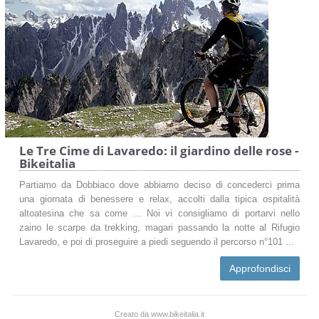
Le Tre Cime di Lavaredo: il giardino delle rose -
Bikeitalia
Partiamo da Dobbiaco dove abbiamo deciso di concederci prima
una giornata di benessere e relax, accolti dalla tipica ospitalità
altoatesina che sa come ... Noi vi consigliamo di portarvi nello
zaino le scarpe da trekking, magari passando la notte al Rifugio
Lavaredo, e poi di proseguire a piedi seguendo il percorso n°101 ...
Approfondisci
Creato da www.bikeitalia.it