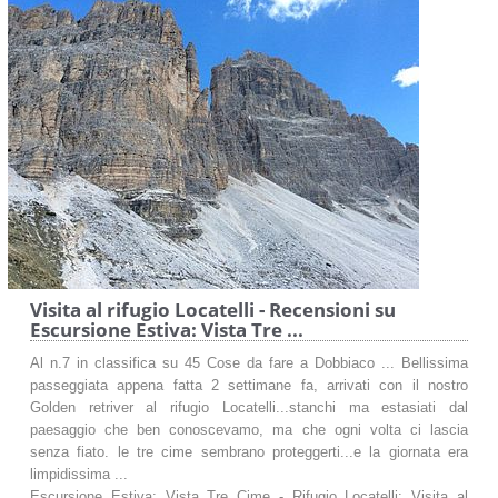
Visita al rifugio Locatelli - Recensioni su
Escursione Estiva: Vista Tre ...
Al n.7 in classifica su 45 Cose da fare a Dobbiaco ... Bellissima
passeggiata appena fatta 2 settimane fa, arrivati con il nostro
Golden retriver al rifugio Locatelli...stanchi ma estasiati dal
paesaggio che ben conoscevamo, ma che ogni volta ci lascia
senza fiato. le tre cime sembrano proteggerti...e la giornata era
limpidissima ...
Escursione Estiva: Vista Tre Cime - Rifugio Locatelli: Visita al