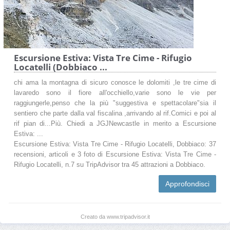
Escursione Estiva: Vista Tre Cime - Rifugio
Locatelli (Dobbiaco ...
chi ama la montagna di sicuro conosce le dolomiti ,le tre cime di
lavaredo sono il fiore all'occhiello,varie sono le vie per
raggiungerle,penso che la più "suggestiva e spettacolare"sia il
sentiero che parte dalla val fiscalina ,arrivando al rif.Comici e poi al
rif pian di...Più. Chiedi a JGJNewcastle in merito a Escursione
Estiva: ...
Escursione Estiva: Vista Tre Cime - Rifugio Locatelli, Dobbiaco: 37
recensioni, articoli e 3 foto di Escursione Estiva: Vista Tre Cime -
Rifugio Locatelli, n.7 su TripAdvisor tra 45 attrazioni a Dobbiaco.
Approfondisci
Creato da www.tripadvisor.it