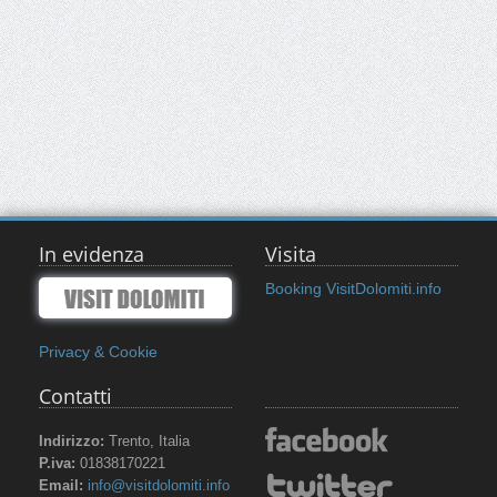
In evidenza
Visita
Booking VisitDolomiti.info
Privacy & Cookie
Contatti
Indirizzo:
Trento, Italia
P.iva:
01838170221
Email:
info@visitdolomiti.info