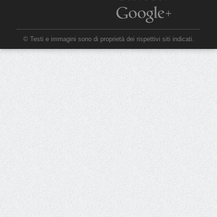
© Testi e immagini sono di proprietà dei rispettivi siti indicati.