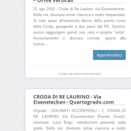
– Orme Verticali
21 ago 2010 - Croda di Re Laurino, via Eisenstecken.
Bella via, divenuta ormai classica e molto frequentata.
Si sale quasi all'estremità destra della parete ovest
della Croda, giungendo a due passi dal Rif. Santner,
senza raggiungere quindi una vera e propria “vetta”.
Avvicinamento e discesa comodi, grazie alla
funivia ...
Approfondisci
Creato da www.ormeverticali.it
CRODA DI RE LAURINO - Via
Eisenstecken - Quartogrado.com
IVgrado - DOLOMITI OCCIDENTALI - 2. CRODA DI
RE LAURINO Via Eisenstecken (Parete Ovest).
relazione: Luca Brigo. introduzione presente nella
guida. Bella via, divenuta ormai classica e molto