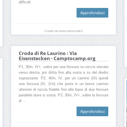
difficolt
Approfondisci
Creato da www.vienormali.it
Croda di Re Laurino : Via
Eisenstecken - Camptocamp.org
P1, 30m, IV+, salire per una fessura su roccia slavata
verso destra, poi dritta fino alla sosta a sx del diedro
soprastante. P2, 40m, IV, per un camino (III) quindi
una fessura (IV, 2ch) che porta in un breve camino
ulteriore di roccia friabile fino alla base di due fessure
parallele dove si sosta. P3, 30m, IV+, salire la fessura
di ...
Approfondisci