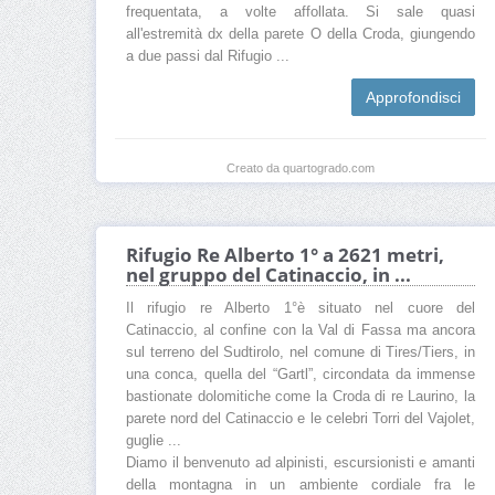
frequentata, a volte affollata. Si sale quasi
all'estremità dx della parete O della Croda, giungendo
a due passi dal Rifugio ...
Approfondisci
Creato da quartogrado.com
Rifugio Re Alberto 1° a 2621 metri,
nel gruppo del Catinaccio, in ...
Il rifugio re Alberto 1°è situato nel cuore del
Catinaccio, al confine con la Val di Fassa ma ancora
sul terreno del Sudtirolo, nel comune di Tires/Tiers, in
una conca, quella del “Gartl”, circondata da immense
bastionate dolomitiche come la Croda di re Laurino, la
parete nord del Catinaccio e le celebri Torri del Vajolet,
guglie ...
Diamo il benvenuto ad alpinisti, escursionisti e amanti
della montagna in un ambiente cordiale fra le