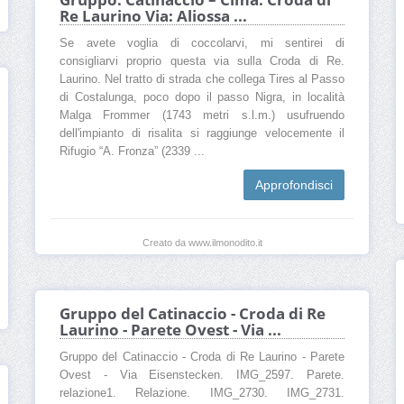
Re Laurino Via: Aliossa ...
Se avete voglia di coccolarvi, mi sentirei di
consigliarvi proprio questa via sulla Croda di Re.
Laurino. Nel tratto di strada che collega Tires al Passo
di Costalunga, poco dopo il passo Nigra, in località
Malga Frommer (1743 metri s.l.m.) usufruendo
dell'impianto di risalita si raggiunge velocemente il
Rifugio “A. Fronza” (2339 ...
Approfondisci
Creato da www.ilmonodito.it
Gruppo del Catinaccio - Croda di Re
Laurino - Parete Ovest - Via ...
Gruppo del Catinaccio - Croda di Re Laurino - Parete
Ovest - Via Eisenstecken. IMG_2597. Parete.
relazione1. Relazione. IMG_2730. IMG_2731.