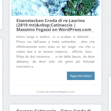
Eisenstecken Croda di re Laurino
(2819 mt)&nbsp;Catinaccio |
Massimo Fogazzi on WordPress.com
Arrivo lungo e tardivo…si a scalare in dolomiti ….
Prima via dell’anno a metà settembre …direi che
effettivamente sono stato un po’ lungo…ma che ci
volete fare è un terreno impervio , difficile, duro…
Roba da duri insomma … e noi della bassa, da dove
abitiamo, da dove solo nei giorni più fortunati
riusciamo a…
Approfondisci
Creato da massimofogazzi.com
Gruppo: Catinaccio – Cima: Croda di