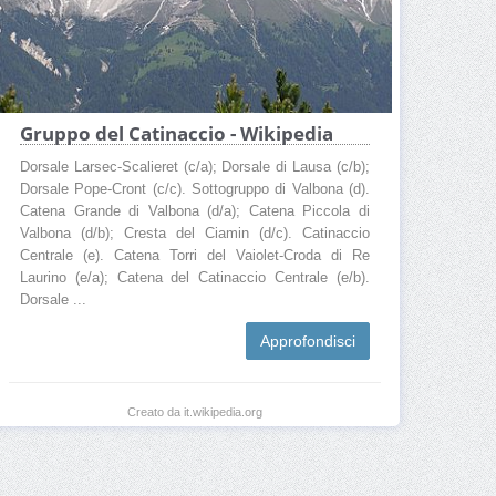
Gruppo del Catinaccio - Wikipedia
Dorsale Larsec-Scalieret (c/a); Dorsale di Lausa (c/b);
Dorsale Pope-Cront (c/c). Sottogruppo di Valbona (d).
Catena Grande di Valbona (d/a); Catena Piccola di
Valbona (d/b); Cresta del Ciamin (d/c). Catinaccio
Centrale (e). Catena Torri del Vaiolet-Croda di Re
Laurino (e/a); Catena del Catinaccio Centrale (e/b).
Dorsale ...
Approfondisci
Creato da it.wikipedia.org