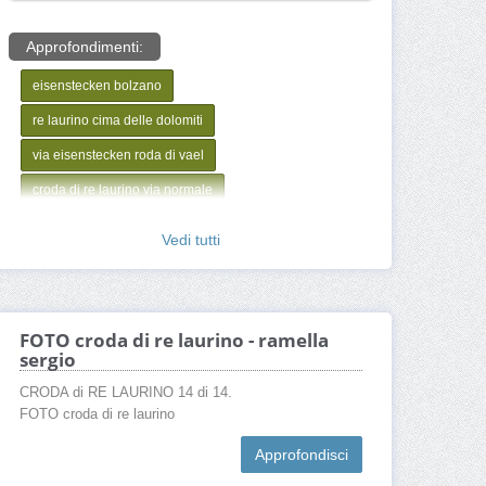
Approfondimenti:
eisenstecken bolzano
re laurino cima delle dolomiti
via eisenstecken roda di vael
croda di re laurino via normale
Vedi tutti
FOTO croda di re laurino - ramella
sergio
CRODA di RE LAURINO 14 di 14.
FOTO croda di re laurino
Approfondisci