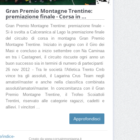
Gran Premio Montagne Trentine:
premiazione finale - Corsa in ...
Gran Premio Montagne Trentine: premiazione finale -
Si è svolta a Calceranica al Lago la premiazione finale
del circuito di corsa in montagna Gran Premio
Montagne Trentine. Iniziato in giugno con il Giro dei
Masi e concluso a inizio settembre con Na Caminaa
en tra i Castagneri, il circuito riscuote ogni anno un
buon successo sia in termini di numero di partecipanti
26 nov 2012 - Tra le società l'Atletica Trento Cmb
vince tra gli assoluti, il Lagarina Crus Team negli
amatori/master e anche nella classifica combinata
assoluti/amatori/master. In concomitanza con il Gran
Premio Montagne Trentine, il Trofeo Scoiattoli
Trentini, riservato alle categorie ragazzi, cadetti e
allievi. I vincitori ...
Approfondisci
/indice-
Creato da www.corsainmontagna.it