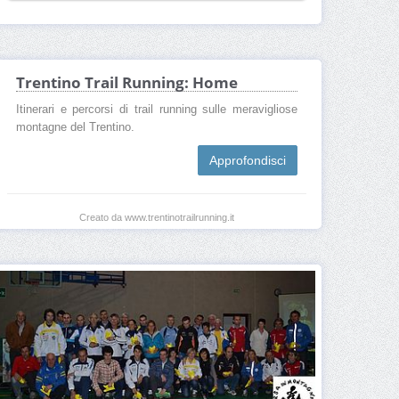
Trentino Trail Running: Home
Itinerari e percorsi di trail running sulle meravigliose
montagne del Trentino.
Approfondisci
Creato da www.trentinotrailrunning.it