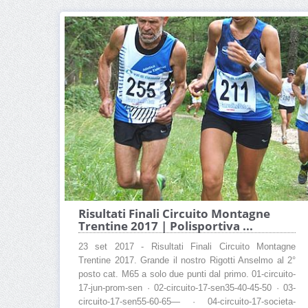
Risultati Finali Circuito Montagne
Trentine 2017 | Polisportiva ...
23 set 2017 - Risultati Finali Circuito Montagne
Trentine 2017. Grande il nostro Rigotti Anselmo al 2°
posto cat. M65 a solo due punti dal primo. 01-circuito-
17-jun-prom-sen · 02-circuito-17-sen35-40-45-50 · 03-
circuito-17-sen55-60-65— · 04-circuito-17-societa-