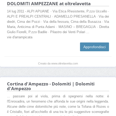
DOLOMITI AMPEZZANE at oltrelavetta
14 lug 2011 - ALPI APUANE · Via Etica R!esistente, P.zzo Uccello ·
ALPI E PREALPI CENTRALI · ADAMELLO PRESANELLA · Via dei
diedri, Cima dei Pozzi · Via della fessura, Cima della Busazza · Via
Maria, Anticima di Punta Adami · MASINO – BREGAGLIA · Diretta
Giulio Fiorelli, P.zzo Badile · Pilastro dei Venti Polari ...
vie d'arrampicata
Approfondisci
Creato da www.oltrelavetta.com
Cortina d'Ampezzo - Dolomiti | Dolomiti
d'Ampezzo
... passare poi al viola, prima di spegnersi nella notte: è
l'Enrosadira, un fenomeno che affonda le sue origini nella leggenda.
Alcune delle cime dolomitiche più note, come la Tofana di Rozes o
il Cristallo, fiori all'occhiello di una tra le più suggestive scenografie