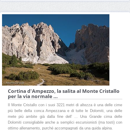
Cortina d'Ampezzo, la salita al Monte Cristallo
per la via normale ...
Il Monte Cristallo con i suoi 3221 metri di altezza è una delle cime
più belle della conca Ampezzana e di tutte le Dolomiti, una delle
mete più ambite già dalla fine dell' ... Una Grande cima delle
Dolomiti consigliabile anche a semplici escursionisti (ma tosti) con
ottimo allenamento, purché accompagnati da una guida alpina.