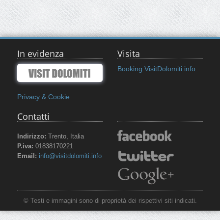
In evidenza
Visita
Booking VisitDolomiti.info
Privacy & Cookie
Contatti
Indirizzo:
Trento, Italia
P.iva:
01838170221
Email:
info@visitdolomiti.info
© Testi e immagini sono di proprietà dei rispettivi siti indicati.