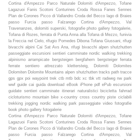
Cortina d'Ampezzo Parco Naturale Dolomiti d'Ampezzo, Tofane
Lagazuoi Fanis Scotoni Conturines Croda Rossa Fanes Sennes
Plan de Corones Picco di Vallandro Croda del Becco lago di Braies
passo Furcia passo Falzarego Cortina d'Ampezzo, Val
Travenanzes, dolomiti superski, fotografie photo gallery fotogalerie,
Tofana di Rozes, ferrata di Punta Anna alla Tofana di Mezzo, funivia
la Freccia nel Cielo, rifugio Pomedes Dibona Tofana Giussani, rifugi
bivacchi alpini Cai Sat Avs Ana, rifugi bivacchi alpen shutzhutten
passeggiate escursioni sentieri camminate nordic walking trekking
alpinismo arrampicate bergsteigen bergfahern bergsteiger ferrata
ferrate sentiero attrezzato klettersteig, Dolomiti Dolomites
Dolomiten Dolomite Mountains alpen shutzhutten tracks path tracce
gps gpx poi waypoint trek ctb mtb bdc xc tbk vtt radweg nw park
wwf guide cai guida download eBook iPhone pdf ePub escursioni
guidate sentieri camminate itinerari naturalistici bicicletta fahrrad
cicloturismo mountain bike x-country cross country piste ciclabili
trekking jogging nordic walking park passeggiate video fotografie
book photo gallery fotogalerie
Cortina d'Ampezzo Parco Naturale Dolomiti d'Ampezzo, Tofane
Lagazuoi Fanis Scotoni Conturines Croda Rossa Fanes Sennes
Plan de Corones Picco di Vallandro Croda del Becco lago di Braies
passo Furcia passo Falzarego Cortina d'Ampezzo, Val