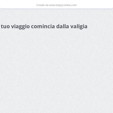
Creato da www.enjoycortina.com
l tuo viaggio comincia dalla valigia