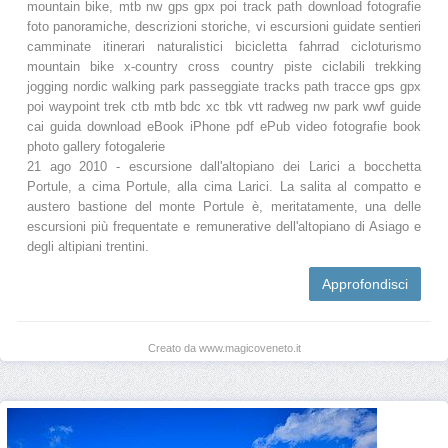
mountain bike, mtb nw gps gpx poi track path download fotografie
foto panoramiche, descrizioni storiche, vi escursioni guidate sentieri
camminate itinerari naturalistici bicicletta fahrrad cicloturismo
mountain bike x-country cross country piste ciclabili trekking
jogging nordic walking park passeggiate tracks path tracce gps gpx
poi waypoint trek ctb mtb bdc xc tbk vtt radweg nw park wwf guide
cai guida download eBook iPhone pdf ePub video fotografie book
photo gallery fotogalerie
21 ago 2010 - escursione dall'altopiano dei Larici a bocchetta
Portule, a cima Portule, alla cima Larici. La salita al compatto e
austero bastione del monte Portule è, meritatamente, una delle
escursioni più frequentate e remunerative dell'altopiano di Asiago e
degli altipiani trentini.
Approfondisci
Creato da www.magicoveneto.it