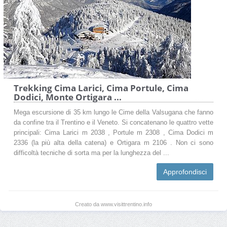
Trekking Cima Larici, Cima Portule, Cima
Dodici, Monte Ortigara ...
Mega escursione di 35 km lungo le Cime della Valsugana che fanno
da confine tra il Trentino e il Veneto. Si concatenano le quattro vette
principali: Cima Larici m 2038 , Portule m 2308 , Cima Dodici m
2336 (la più alta della catena) e Ortigara m 2106 . Non ci sono
difficoltà tecniche di sorta ma per la lunghezza del ...
Approfondisci
Creato da www.visittrentino.info