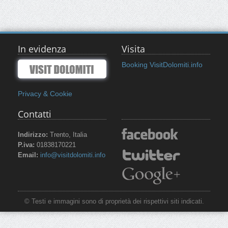
In evidenza
Visita
Booking VisitDolomiti.info
Privacy & Cookie
Contatti
Indirizzo:
Trento, Italia
P.iva:
01838170221
Email:
info@visitdolomiti.info
© Testi e immagini sono di proprietà dei rispettivi siti indicati.