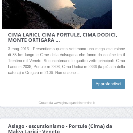
CIMA LARICI, CIMA PORTULE, CIMA DODICI,
MONTE ORTIGARA ...
3 mag 2013 - Presentiamo questa settimana una mega escursione
di 35 km lungo le Cime della Valsugana che fanno da confine tra il
Trentino e il Veneto. Si concatenano le quattro vette principali: Cima
Larici m 2038, Portule m 2308, Cima Dodici m 2336 (la più alta della
catena) e Ortigara m 2106. Non ci sono ...
Approfondisci
Creato da www.girovagandointrentino.it
Asiago - escursionismo - Portule (Cima) da
Malga Larici - Veneto