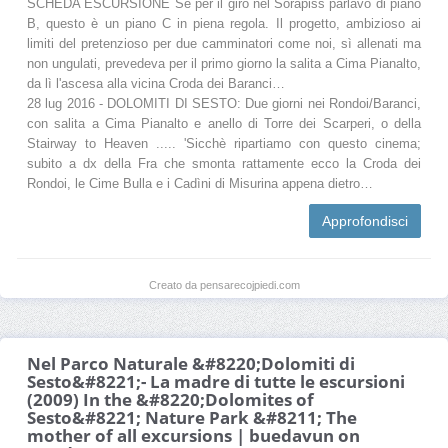
SCHEDA ESCURSIONE Se per il giro nel Sorapiss parlavo di piano
B, questo è un piano C in piena regola. Il progetto, ambizioso ai
limiti del pretenzioso per due camminatori come noi, sì allenati ma
non ungulati, prevedeva per il primo giorno la salita a Cima Pianalto,
da lì l'ascesa alla vicina Croda dei Baranci…
28 lug 2016 - DOLOMITI DI SESTO: Due giorni nei Rondoi/Baranci,
con salita a Cima Pianalto e anello di Torre dei Scarperi, o della
Stairway to Heaven ..... 'Sicchè ripartiamo con questo cinema;
subito a dx della Fra che smonta rattamente ecco la Croda dei
Rondoi, le Cime Bulla e i Cadìni di Misurina appena dietro…
Approfondisci
Creato da pensarecojpiedi.com
Nel Parco Naturale &#8220;Dolomiti di
Sesto&#8221;- La madre di tutte le escursioni
(2009) In the &#8220;Dolomites of
Sesto&#8221; Nature Park &#8211; The
mother of all excursions | buedavun on