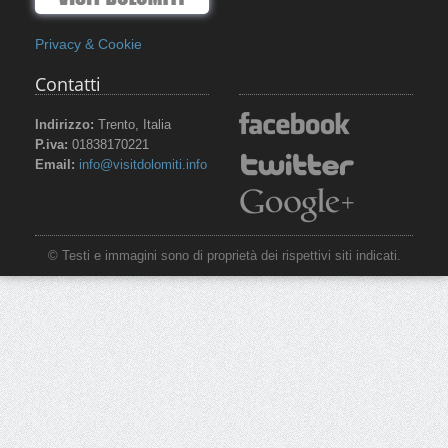
Privacy & Cookie
Contatti
Indirizzo:
Trento, Italia
P.iva:
01838170221
Email:
info@visitdolomiti.info
© Testi e immagini sono di proprietà dei rispettivi siti indicati.