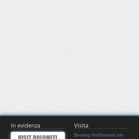
In evidenza
Visita
Booking VisitDolomiti.info