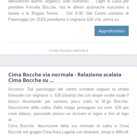
dall'esercito austro- ungarico, subì numerosi ... Laghi di Lusia per
prendere Forcella Bocche, ma le difese austriache riuscirono a
tenere e la Brigata Tevere ... Ore 8:00. Dal Centro visitatori di
Paneveggio (m 1520) prendiamo il segnavia 626 che, prima su.
Approfondisci
Creato da www.sattrento.it
Cima Bocche via normale - Relazione scalata
Cima Bocche su ...
Accesso: Dal parcheggio del centro visitatori seguire la strada
forestale con segnavia n. 626 (sbarra) che con ampie svolte risale il
bosco diventando poi sentiero poco sotto la M.ga Bocche.
Descrizione della salita: Dalla malga proseguire sul sent. 626 per
zone erbose, passando presso un ricovero in legno e fino al lago
di ...
Cima Bocche: descrizione della via normale di salita a Cima
Bocche nel gruppo Cima Asta Lagorai con itinerario, tempi e difficolt