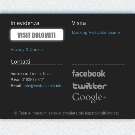
In evidenza
Visita
Booking VisitDolomiti.info
Privacy & Cookie
Contatti
Indirizzo:
Trento, Italia
P.iva:
01838170221
Email:
info@visitdolomiti.info
© Testi e immagini sono di proprietà dei rispettivi siti indicati.