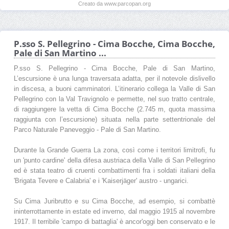
Creato da www.parcopan.org
P.sso S. Pellegrino - Cima Bocche, Cima Bocche,
Pale di San Martino ...
P.sso S. Pellegrino - Cima Bocche, Pale di San Martino,
L’escursione è una lunga traversata adatta, per il notevole dislivello
in discesa, a buoni camminatori. L’itinerario collega la Valle di San
Pellegrino con la Val Travignolo e permette, nel suo tratto centrale,
di raggiungere la vetta di Cima Bocche (2.745 m, quota massima
raggiunta con l’escursione) situata nella parte settentrionale del
Parco Naturale Paneveggio - Pale di San Martino.
Durante la Grande Guerra La zona, così come i territori limitrofi, fu
un 'punto cardine' della difesa austriaca della Valle di San Pellegrino
ed è stata teatro di cruenti combattimenti fra i soldati italiani della
'Brigata Tevere e Calabria' e i 'Kaiserjäger' austro - ungarici.
Su Cima Juribrutto e su Cima Bocche, ad esempio, si combattè
ininterrottamente in estate ed inverno, dal maggio 1915 al novembre
1917. Il terribile 'campo di battaglia' è ancor'oggi ben conservato e le