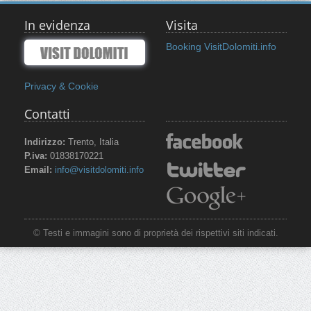
In evidenza
Visita
Booking VisitDolomiti.info
Privacy & Cookie
Contatti
Indirizzo:
Trento, Italia
P.iva:
01838170221
Email:
info@visitdolomiti.info
© Testi e immagini sono di proprietà dei rispettivi siti indicati.