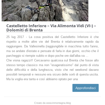
Castelletto Inferiore – Via Alimonta Vidi (VI-) –
Dolomiti di Brenta
25 lug 2017 - La cosa positiva del Castelletto Inferiore è che
rispetto a molte altre vie del Brenta è relativamente rapido da
raggiungere. Da Vallesinella (raggiungibile in macchina tutto l'anno,
ma se andate d'estate e pensate di farla in due giorni, occhio che il
parcheggio si riempie subito e dopo poche ore dall'alba va ...
Che viona ragazzi!! Cercavamo qualcosa sul Brenta che fosse allo
stesso tempo classico ma non "esageratissimo" dal punto di vista
delle difficoltà e della lunghezza, visto che nel weekend davano
possibili temporali e nessuno era sicuro delle sorti di questa uscita.
Ma la voglia era tanta e così abbiamo optato per una
Approfondisci
Creato da www.inmontagna.blog