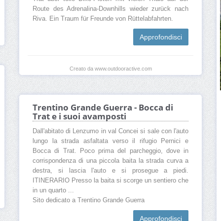
Route des Adrenalina-Downhills wieder zurück nach
Riva. Ein Traum für Freunde von Rüttelabfahrten.
Approfondisci
Creato da www.outdooractive.com
Trentino Grande Guerra - Bocca di
Trat e i suoi avamposti
Dall'abitato di Lenzumo in val Concei si sale con l'auto
lungo la strada asfaltata verso il rifugio Pernici e
Bocca di Trat. Poco prima del parcheggio, dove in
corrispondenza di una piccola baita la strada curva a
destra, si lascia l'auto e si prosegue a piedi.
ITINERARIO Presso la baita si scorge un sentiero che
in un quarto ...
Sito dedicato a Trentino Grande Guerra
Approfondisci