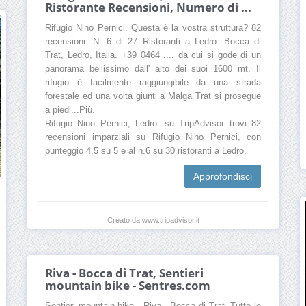
Ristorante Recensioni, Numero di ...
Rifugio Nino Pernici. Questa è la vostra struttura? 82
recensioni. N. 6 di 27 Ristoranti a Ledro. Bocca di
Trat, Ledro, Italia. +39 0464 .... da cui si gode di un
panorama bellissimo dall' alto dei suoi 1600 mt. Il
rifugio è facilmente raggiungibile da una strada
forestale ed una volta giunti a Malga Trat si prosegue
a piedi...Più.
Rifugio Nino Pernici, Ledro: su TripAdvisor trovi 82
recensioni imparziali su Rifugio Nino Pernici, con
punteggio 4,5 su 5 e al n.6 su 30 ristoranti a Ledro.
Approfondisci
Creato da www.tripadvisor.it
Riva - Bocca di Trat, Sentieri
mountain bike - Sentres.com