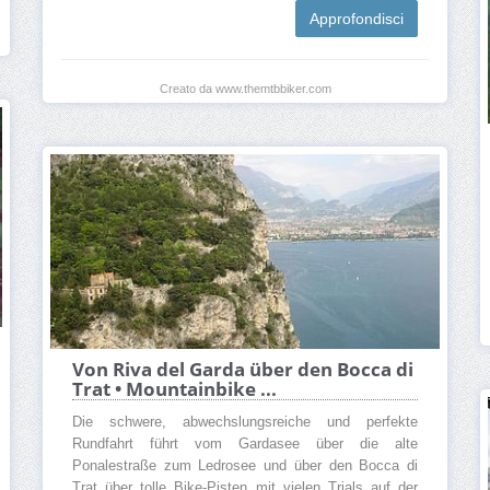
Approfondisci
Creato da www.themtbbiker.com
Von Riva del Garda über den Bocca di
Trat • Mountainbike ...
Die schwere, abwechslungsreiche und perfekte
Rundfahrt führt vom Gardasee über die alte
Ponalestraße zum Ledrosee und über den Bocca di
Trat über tolle Bike-Pisten mit vielen Trials auf der