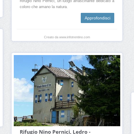
Rifugio Nino Pernici, un luogo affascinante dedicato a
coloro che amano la natura.
Approfondisci
Creato da www.infotrentino.com
Rifugio Nino Pernici, Ledro -