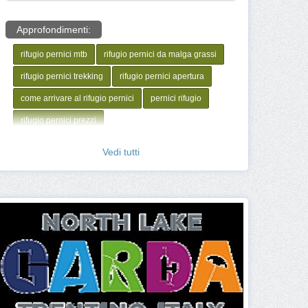
Approfondimenti:
rifugio pernici mtb
rifugio pernici da malga grassi
rifugio pernici trekking
rifugio pernici apertura
come arrivare al rifugio pernici
pernici rifugio
rifugio pernici prezzi
Vedi tutti