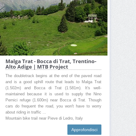
Malga Trat - Bocca di Trat, Trentino-
Alto Adige | MTB Project
The doubletrack begins at the end of the paved road
and is a good uphill route that leads to Malga Trat
(1.502m) and Bocca di Trat (1.581m). It's well-
maintained because it is used to supply the Nino
Pernici refuge (1.600m) near Bocca di Trat. Though
cars do frequent the road, you won't have to worry
about riding in traffic ...
Mountain bike trail near Pieve di Ledro, Italy
Approfondisci