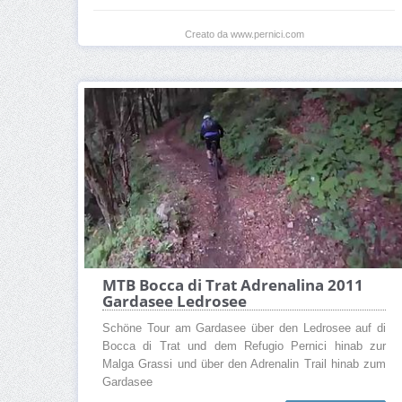
Creato da www.pernici.com
MTB Bocca di Trat Adrenalina 2011
Gardasee Ledrosee
Schöne Tour am Gardasee über den Ledrosee auf di
Bocca di Trat und dem Refugio Pernici hinab zur
Malga Grassi und über den Adrenalin Trail hinab zum
Gardasee