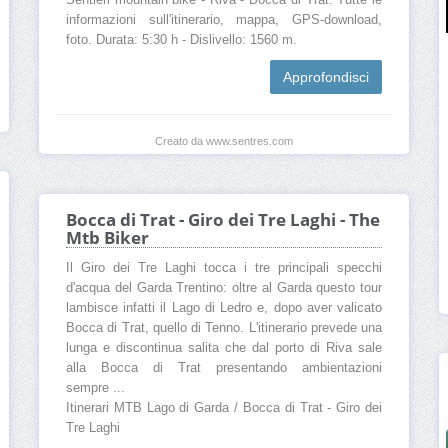
Sentieri mountain bike - Riva - Bocca di Trat. Tutte le
informazioni sull'itinerario, mappa, GPS-download,
foto. Durata: 5:30 h - Dislivello: 1560 m.
Approfondisci
Creato da www.sentres.com
Bocca di Trat - Giro dei Tre Laghi - The
Mtb Biker
Il Giro dei Tre Laghi tocca i tre principali specchi
d'acqua del Garda Trentino: oltre al Garda questo tour
lambisce infatti il Lago di Ledro e, dopo aver valicato
Bocca di Trat, quello di Tenno. L'itinerario prevede una
lunga e discontinua salita che dal porto di Riva sale
alla Bocca di Trat presentando ambientazioni
sempre ...
Itinerari MTB Lago di Garda / Bocca di Trat - Giro dei
Tre Laghi