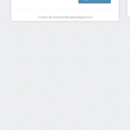
Creato da www.trentinograndeguerra.it