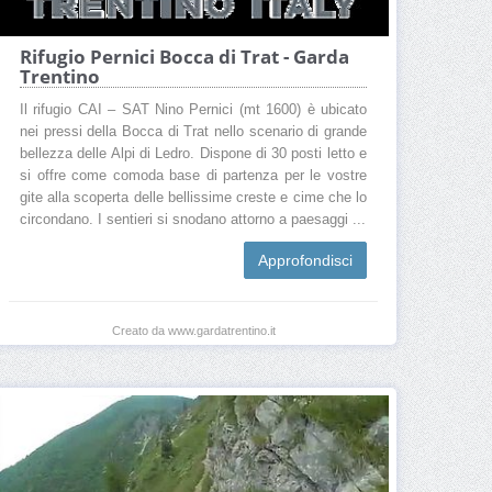
Rifugio Pernici Bocca di Trat - Garda
Trentino
Il rifugio CAI – SAT Nino Pernici (mt 1600) è ubicato
nei pressi della Bocca di Trat nello scenario di grande
bellezza delle Alpi di Ledro. Dispone di 30 posti letto e
si offre come comoda base di partenza per le vostre
gite alla scoperta delle bellissime creste e cime che lo
circondano. I sentieri si snodano attorno a paesaggi ...
Approfondisci
Creato da www.gardatrentino.it