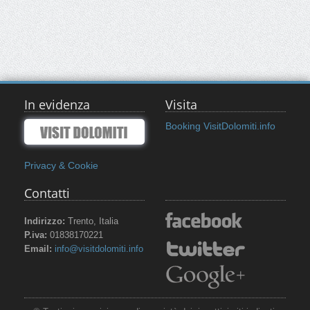
In evidenza
Visita
Booking VisitDolomiti.info
Privacy & Cookie
Contatti
Indirizzo:
Trento, Italia
P.iva:
01838170221
Email:
info@visitdolomiti.info