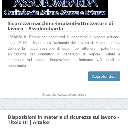
Sicurezza macchine-impianti-attrezzature di
lavoro | Assolombarda
18/04/2018. Esami per conduttori di generatori di vapore (giugno-
luglio 2018). L'Ispettorato Nazionale del Lavoro di Milano-Lodi ha
definito la nuova sessione di esami per ottenere i patentini di
abilitazione per conduttori di generatori di vapore. Salute e
sicurezza sul lavoro, innovazione e Industria 4.0, quali le
opportunità ...
Approfondisci
Creato da www.assolombarda.it
Disposizioni in materia di sicurezza sul lavoro -
Titolo III | Altalex