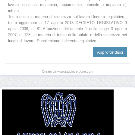
lavoro: qualsiasi macchina, apparecchio, utensile o impianto ((,
inteso ...
Testo unico in materia di sicurezza sul lavoro Decreto legislativo ,
testo aggiornato al 17 agosto 2013 DECRETO LEGISLATIVO 9
aprile 2008, n. 81 Attuazione dell'articolo 1 della legge 3 agosto
2007, n. 123, in materia di tutela della salute e della sicurezza nei
luoghi di lavoro. Pubblichiamo il decreto legislativo
Approfondisci
Creato da www.studiocerbone.com