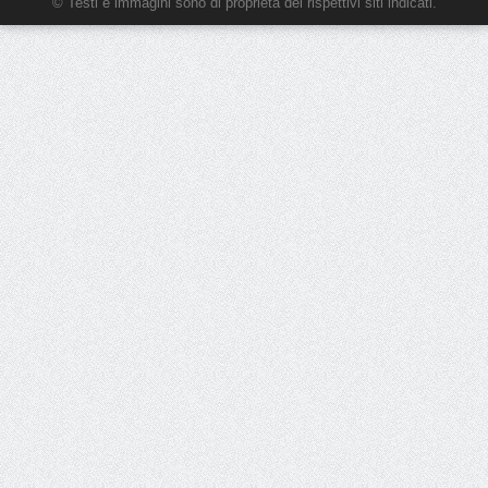
© Testi e immagini sono di proprietà dei rispettivi siti indicati.