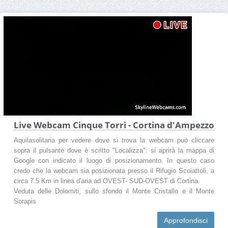
Live Webcam Cinque Torri - Cortina d'Ampezzo
Aquilasolitaria per vedere dove si trova la webcam può cliccare
sopra il pulsante dove è scritto "Localizza": si aprirà la mappa di
Google con indicato il luogo di posizionamento. In questo caso
credo che la webcam sia posizionata presso il Rifugio Scoiattoli, a
circa 7.5 Km in linea d'aria ad OVEST- SUD-OVEST di Cortina.
Veduta delle Dolomiti, sullo sfondo il Monte Cristallo e il Monte
Sorapis
Approfondisci