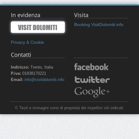
In evidenza
Visita
Booking VisitDolomiti.info
Privacy & Cookie
Contatti
Indirizzo:
Trento, Italia
P.iva:
01838170221
Email:
info@visitdolomiti.info
© Testi e immagini sono di proprietà dei rispettivi siti indicati.