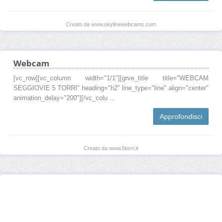
Creato da www.skylinewebcams.com
Webcam
[vc_row][vc_column width="1/1"][grve_title title="WEBCAM
SEGGIOVIE 5 TORRI" heading="h2" line_type="line" align="center"
animation_delay="200"][/vc_colu ...
Approfondisci
Creato da www.5torri.it