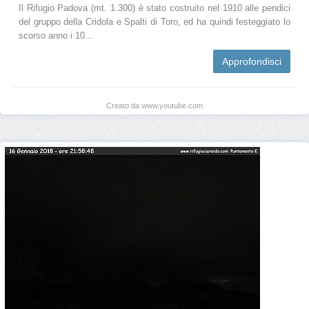
Il Rifugio Padova (mt. 1.300) è stato costruito nel 1910 alle pendici
del gruppo della Cridola e Spalti di Toro, ed ha quindi festeggiato lo
scorso anno i 10...
Approfondisci
Creato da www.youtube.com