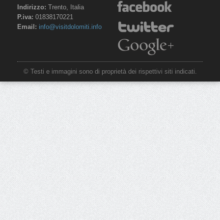
Indirizzo:
Trento, Italia
P.iva:
01838170221
Email:
info@visitdolomiti.info
© Testi e immagini sono di proprietà dei rispettivi siti indicati.