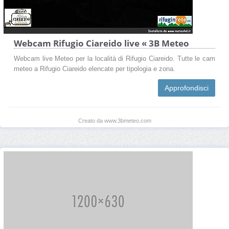
Webcam Rifugio Ciareido live « 3B Meteo
Webcam live Meteo per la località di Rifugio Ciareido. Tutte le cam
meteo a Rifugio Ciareido elencate per tipologia e zona.
Approfondisci
Creato da www.3bmeteo.com