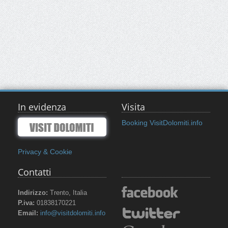
In evidenza
Visita
Booking VisitDolomiti.info
Privacy & Cookie
Contatti
Indirizzo:
Trento, Italia
P.iva:
01838170221
Email:
info@visitdolomiti.info