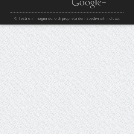
© Testi e immagini sono di proprietà dei rispettivi siti indicati.