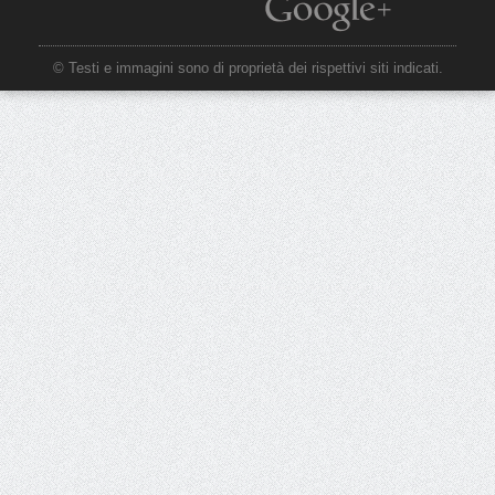
© Testi e immagini sono di proprietà dei rispettivi siti indicati.