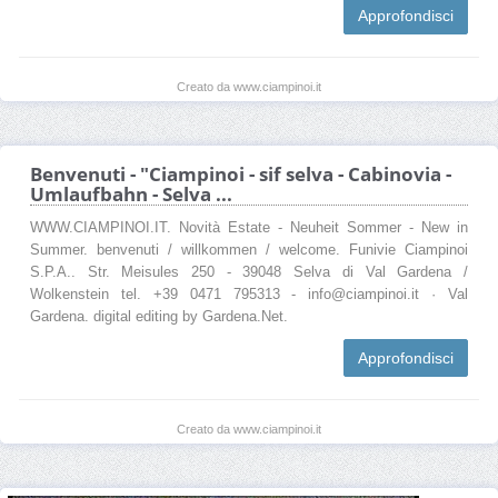
Approfondisci
Creato da www.ciampinoi.it
Benvenuti - "Ciampinoi - sif selva - Cabinovia -
Umlaufbahn - Selva ...
WWW.CIAMPINOI.IT. Novità Estate - Neuheit Sommer - New in
Summer. benvenuti / willkommen / welcome. Funivie Ciampinoi
S.P.A.. Str. Meisules 250 - 39048 Selva di Val Gardena /
Wolkenstein tel. +39 0471 795313 - info@ciampinoi.it · Val
Gardena. digital editing by Gardena.Net.
Approfondisci
Creato da www.ciampinoi.it