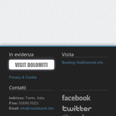
In evidenza
Visita
Booking VisitDolomiti.info
Privacy & Cookie
Contatti
Indirizzo:
Trento, Italia
P.iva:
01838170221
Email:
info@visitdolomiti.info