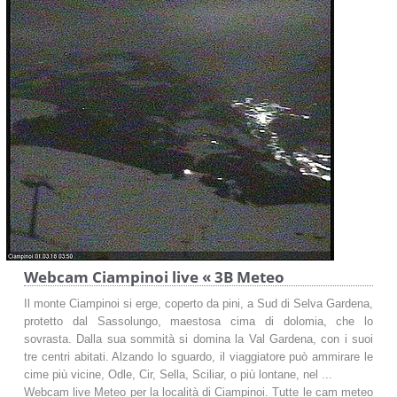
Webcam Ciampinoi live « 3B Meteo
Il monte Ciampinoi si erge, coperto da pini, a Sud di Selva Gardena,
protetto dal Sassolungo, maestosa cima di dolomia, che lo
sovrasta. Dalla sua sommità si domina la Val Gardena, con i suoi
tre centri abitati. Alzando lo sguardo, il viaggiatore può ammirare le
cime più vicine, Odle, Cir, Sella, Sciliar, o più lontane, nel ...
Webcam live Meteo per la località di Ciampinoi. Tutte le cam meteo