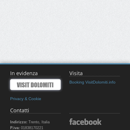
In evidenza
Visita
Booking VisitDolomiti.info
Privacy & Cookie
Contatti
Indirizzo:
Trento, Italia
P.iva:
01838170221