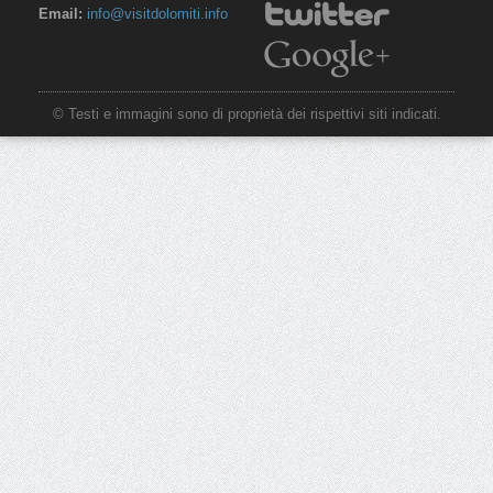
Email:
info@visitdolomiti.info
© Testi e immagini sono di proprietà dei rispettivi siti indicati.