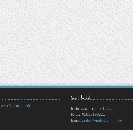
Contatti
VisitDolomiti.info
Indirizzo:
Trento, Italia
P.iva:
01838170221
Email:
info@visitdolomiti.info