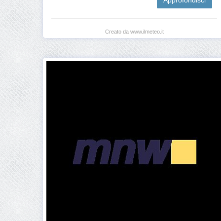
Approfondisci
Creato da www.ilmeteo.it