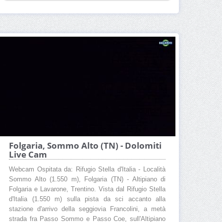
Folgaria, Sommo Alto (TN) - Dolomiti
Live Cam
Webcam Ospitata da: Rifugio Stella d'Italia - Località
Sommo Alto (1.550 m), Folgaria (TN) - Altipiano di
Folgaria e Lavarone, Trentino. Vista dal Rifugio Stella
d'Italia (1.550 m) sulla pista da sci accanto alla
stazione d'arrivo della seggiovia Francolini, a metà
strada fra Passo Sommo e Passo Coe, sull'Altipiano